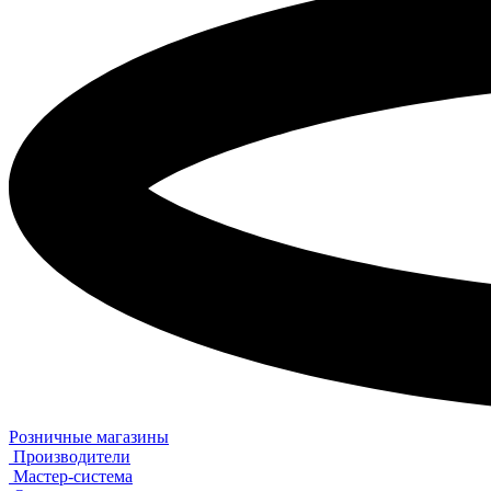
Розничные магазины
Производители
Мастер-система