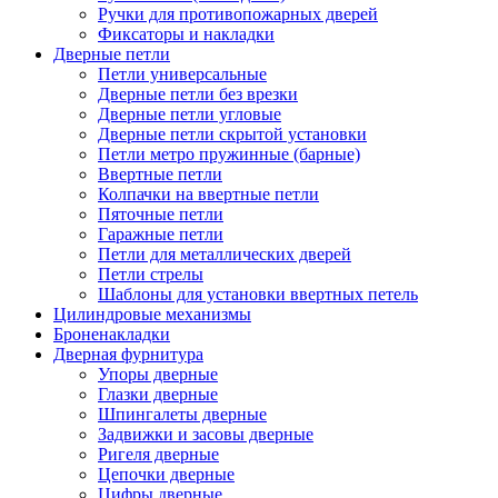
Ручки для противопожарных дверей
Фиксаторы и накладки
Дверные петли
Петли универсальные
Дверные петли без врезки
Дверные петли угловые
Дверные петли скрытой установки
Петли метро пружинные (барные)
Ввертные петли
Колпачки на ввертные петли
Пяточные петли
Гаражные петли
Петли для металлических дверей
Петли стрелы
Шаблоны для установки ввертных петель
Цилиндровые механизмы
Броненакладки
Дверная фурнитура
Упоры дверные
Глазки дверные
Шпингалеты дверные
Задвижки и засовы дверные
Ригеля дверные
Цепочки дверные
Цифры дверные