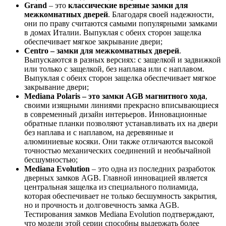
Grand
– это
классические врезные замки для
межкомнатных дверей
. Благодаря своей надежности,
они по праву считаются самыми популярными замками
в домах Италии. Выпуклая с обеих сторон защелка
обеспечивает мягкое закрывание двери;
Centro – замки
для
межкомнатных
дверей
.
Выпускаются в разных версиях: с защелкой и задвижкой
или только с защелкой, без наплава или с наплавом.
Выпуклая с обеих сторон защелка обеспечивает мягкое
закрывание двери;
Mediana
Polaris – это замки
AGB магнитного хода
,
своими изящными линиями прекрасно вписывающиеся
в современный дизайн интерьеров. Инновационные
обратные планки позволяют устанавливать их на двери
без наплава и с наплавом, на деревянные и
алюминиевые косяки. Они также отличаются высокой
точностью механических соединений и необычайной
бесшумностью;
Mediana
Evolution
– это одна из последних разработок
дверных замков AGB. Главной инновацией является
центральная защелка из специального полиамида,
которая обеспечивает не только бесшумность закрытия,
но и прочность и долговечность замка AGB.
Тестирования замков Mediana Evolution подтверждают,
что модели этой серии способны выдержать более