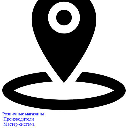
Розничные магазины
Производители
Мастер-система