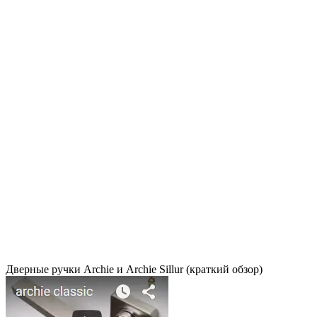
Дверные ручки Archie и Archie Sillur (краткий обзор)