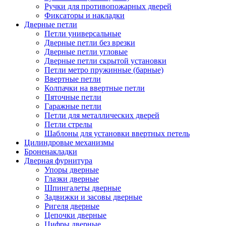
Ручки для противопожарных дверей
Фиксаторы и накладки
Дверные петли
Петли универсальные
Дверные петли без врезки
Дверные петли угловые
Дверные петли скрытой установки
Петли метро пружинные (барные)
Ввертные петли
Колпачки на ввертные петли
Пяточные петли
Гаражные петли
Петли для металлических дверей
Петли стрелы
Шаблоны для установки ввертных петель
Цилиндровые механизмы
Броненакладки
Дверная фурнитура
Упоры дверные
Глазки дверные
Шпингалеты дверные
Задвижки и засовы дверные
Ригеля дверные
Цепочки дверные
Цифры дверные