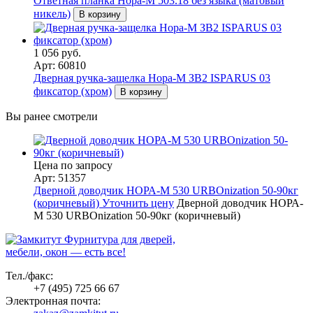
Ответная планка Нора-М 503.18 без языка (матовый
никель)
В корзину
1 056 руб.
Арт: 60810
Дверная ручка-защелка Нора-М ЗВ2 ISPARUS 03
фиксатор (хром)
В корзину
Вы ранее смотрели
Цена по запросу
Арт: 51357
Дверной доводчик НОРА-M 530 URBOnization 50-90кг
(коричневый)
Уточнить цену
Дверной доводчик НОРА-
M 530 URBOnization 50-90кг (коричневый)
Фурнитура для дверей,
мебели, окон — есть все!
Тел./факс:
+7 (495) 725 66 67
Электронная почта: