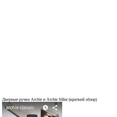
Дверные ручки Archie и Archie Sillur (краткий обзор)