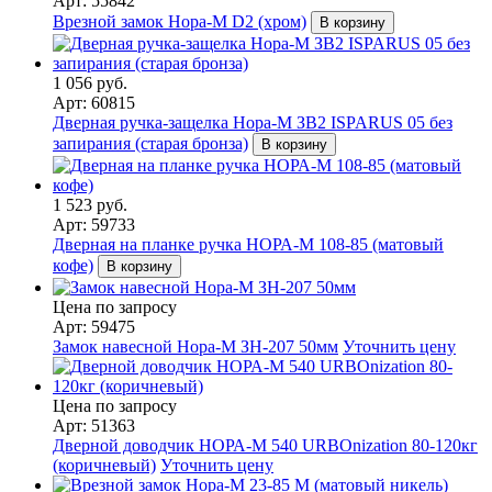
Арт: 55842
Врезной замок Нора-М D2 (хром)
В корзину
1 056 руб.
Арт: 60815
Дверная ручка-защелка Нора-М ЗВ2 ISPARUS 05 без
запирания (старая бронза)
В корзину
1 523 руб.
Арт: 59733
Дверная на планке ручка НОРА-М 108-85 (матовый
кофе)
В корзину
Цена по запросу
Арт: 59475
Замок навесной Нора-М ЗН-207 50мм
Уточнить цену
Цена по запросу
Арт: 51363
Дверной доводчик НОРА-M 540 URBOnization 80-120кг
(коричневый)
Уточнить цену