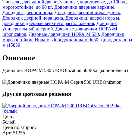
Тип
для деревянной двери
,
уличные
,
коричневые
,
до 100 кг
,
морозостойкие
,
до 90 кг
,
Доводчики дверные верхние
,
Доводчик дверной нора
,
Доводчик дверной нора купить
,
Доводчик дверной нора цена
,
Доводчики дверей нора м
,
доводчики дверные верхнего расположения
,
Доводчик
универсальный дверной
,
Дверные доводчики НОРА-M
urbonization
,
Дверные доводчики НОРА-M 530
,
Доводчики
морозостойкие Нора м
,
Доводчик нора м 9n50
,
Доводчик нора
м r15839
Описание
Доводчик НОРА-M 530 URBOnization 50-90кг (коричневый)
Другие цветовые решения
Цвет:
Белый
Цена по запросу
Арт: 51355