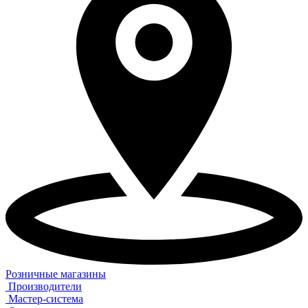
Розничные магазины
Производители
Мастер-система