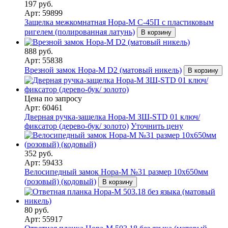
197 руб.
Арт: 59899
Защелка межкомнатная Нора-М С-45П с пластиковым
ригелем (полированная латунь)
В корзину
888 руб.
Арт: 55838
Врезной замок Нора-М D2 (матовый никель)
В корзину
Цена по запросу
Арт: 60461
Дверная ручка-защелка Нора-М ЗШ-STD 01 ключ/
фиксатор (дерево-бук/ золото)
Уточнить цену
352 руб.
Арт: 59433
Велосипедный замок Нора-М №31 размер 10х650мм
(розовый) (кодовый)
В корзину
80 руб.
Арт: 55917