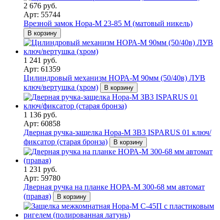
2 676 руб.
Арт: 55744
Врезной замок Нора-М 23-85 М (матовый никель)
В корзину
1 241 руб.
Арт: 61359
Цилиндровый механизм НОРА-М 90мм (50/40в) ЛУВ
ключ/вертушка (хром)
В корзину
1 136 руб.
Арт: 60858
Дверная ручка-защелка Нора-М ЗВ3 ISPARUS 01 ключ/
фиксатор (старая бронза)
В корзину
1 231 руб.
Арт: 59780
Дверная ручка на планке НОРА-М 300-68 мм автомат
(правая)
В корзину