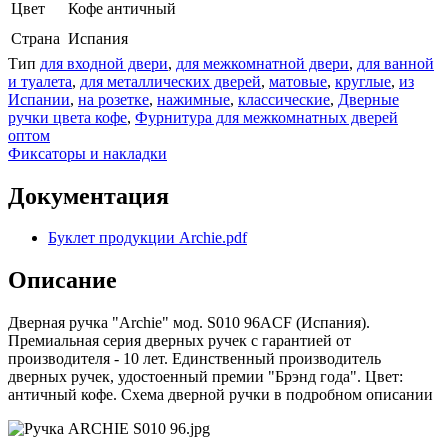
Цвет
Кофе античный
Страна
Испания
Тип
для входной двери
,
для межкомнатной двери
,
для ванной
и туалета
,
для металлических дверей
,
матовые
,
круглые
,
из
Испании
,
на розетке
,
нажимные
,
классические
,
Дверные
ручки цвета кофе
,
Фурнитура для межкомнатных дверей
оптом
Фиксаторы и накладки
Документация
Буклет продукции Archie.pdf
Описание
Дверная ручка "Archie" мод. S010 96ACF (Испания).
Премиальная серия дверных ручек с гарантией от
производителя - 10 лет. Единственный производитель
дверных ручек, удостоенный премии "Брэнд года". Цвет:
античный кофе. Схема дверной ручки в подробном описании