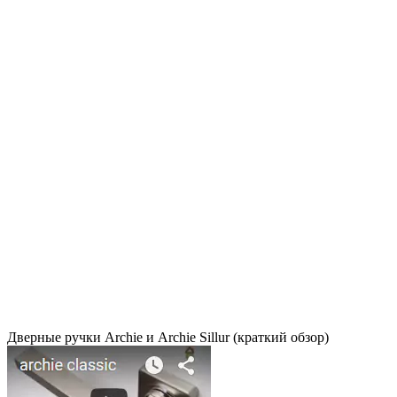
Дверные ручки Archie и Archie Sillur (краткий обзор)