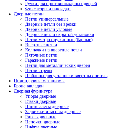
Ручки для противопожарных дверей
Фиксаторы и накладки
Дверные петли
Петли универсальные
Дверные петли без врезки
Дверные петли угловые
Дверные петли скрытой установки
Петли метро пружинные (барные)
Ввертные петли
Колпачки на ввертные петли
Пяточные петли
Гаражные петли
Петли для металлических дверей
Петли стрелы
Шаблоны для установки ввертных петель
Цилиндровые механизмы
Броненакладки
Дверная фурнитура
Упоры дверные
Глазки дверные
Шпингалеты дверные
Задвижки и засовы дверные
Ригеля дверные
Цепочки дверные
Цифры дверные