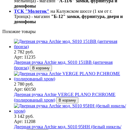
Мельница) - магазин
"А-11/6" замки, фурнитура и
домофоны
ТСК "Молоток"
на Калужском шоссе (1 км от г.
Троицк) - магазин
"Б-12" замки, фурнитура, двери и
домофоны
Похожие товары
2 782 руб.
Арт: 11235
Дверная ручка Archie мод. S010 151BB (античная
бронза)
В корзину
2 780 руб.
Арт: 60150
Дверная ручка Archie VERGE PLANO P.CHROME
(полированый хром)
В корзину
3 142 руб.
Арт: 11208
Дверная ручка Archie мод. S010 95HH (белый никель/