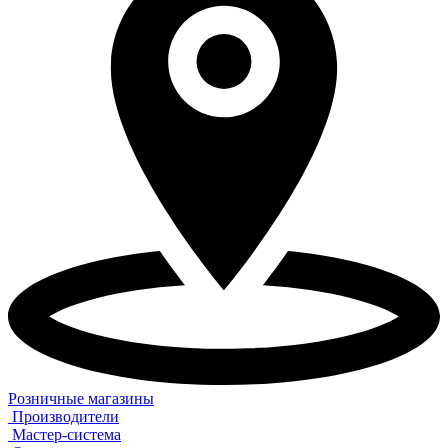
Розничные магазины
Производители
Мастер-система