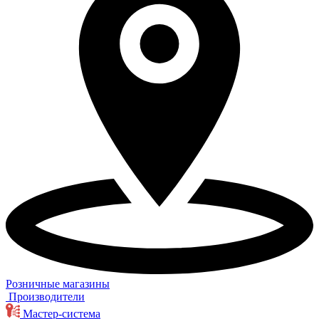
Розничные магазины
Производители
Мастер-система