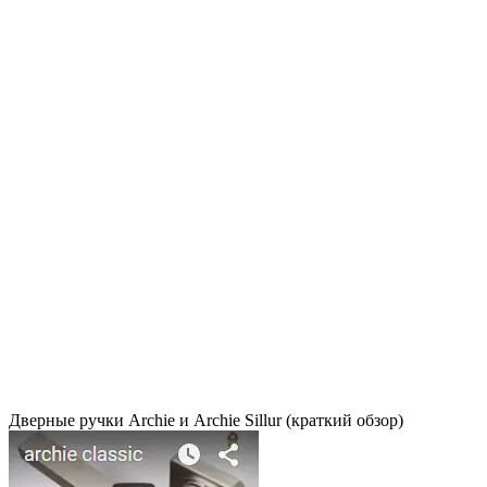
Дверные ручки Archie и Archie Sillur (краткий обзор)