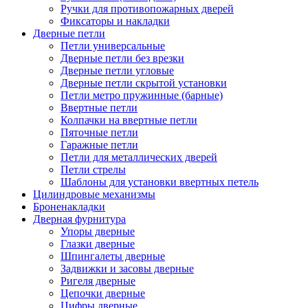
Ручки для противопожарных дверей
Фиксаторы и накладки
Дверные петли
Петли универсальные
Дверные петли без врезки
Дверные петли угловые
Дверные петли скрытой установки
Петли метро пружинные (барные)
Ввертные петли
Колпачки на ввертные петли
Пяточные петли
Гаражные петли
Петли для металлических дверей
Петли стрелы
Шаблоны для установки ввертных петель
Цилиндровые механизмы
Броненакладки
Дверная фурнитура
Упоры дверные
Глазки дверные
Шпингалеты дверные
Задвижки и засовы дверные
Ригеля дверные
Цепочки дверные
Цифры дверные