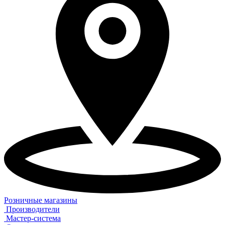
Розничные магазины
Производители
Мастер-система