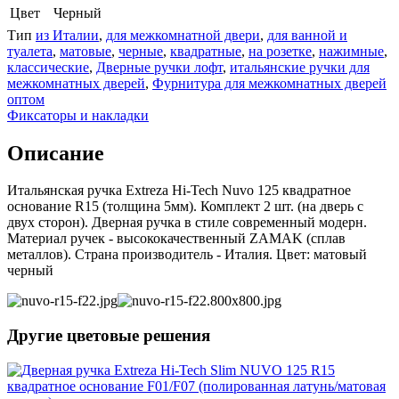
Цвет
Черный
Тип
из Италии
,
для межкомнатной двери
,
для ванной и
туалета
,
матовые
,
черные
,
квадратные
,
на розетке
,
нажимные
,
классические
,
Дверные ручки лофт
,
итальянские ручки для
межкомнатных дверей
,
Фурнитура для межкомнатных дверей
оптом
Фиксаторы и накладки
Описание
Итальянская ручка Extreza Hi-Tech Nuvo 125 квадратное
основание R15 (толщина 5мм). Комплект 2 шт. (на дверь с
двух сторон). Дверная ручка в стиле современный модерн.
Материал ручек - высококачественный ZAMAK (сплав
металлов). Страна производитель - Италия. Цвет: матовый
черный
Другие цветовые решения