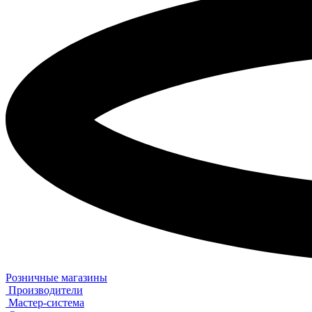
Розничные магазины
Производители
Мастер-система