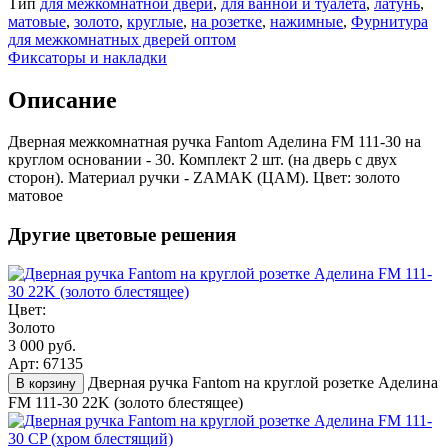
Тип
для межкомнатной двери
,
для ванной и туалета
,
латунь
,
матовые
,
золото
,
круглые
,
на розетке
,
нажимные
,
Фурнитура
для межкомнатных дверей оптом
Фиксаторы и накладки
Описание
Дверная межкомнатная ручка Fantom Аделина FM 111-30 на
круглом основании - 30. Комплект 2 шт. (на дверь с двух
сторон). Материал ручки - ZAMAK (ЦАМ). Цвет: золото
матовое
Другие цветовые решения
Цвет:
Золото
3 000 руб.
Арт: 67135
Дверная ручка Fantom на круглой розетке Аделина
В корзину
FM 111-30 22K (золото блестящее)