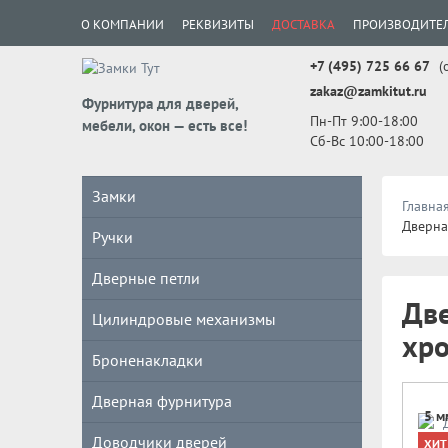
О КОМПАНИИ
РЕКВИЗИТЫ
ДОСТАВКА
ПРОИЗВОДИТЕ
+7 (495) 725 66 67
(
zakaz@zamkitut.ru
Фурнитура для дверей,
Пн-Пт 9:00-18:00
мебели, окон — есть все!
Сб-Вс 10:00-18:00
Замки
Главна
Дверная
Ручки
Дверные петли
Две
Цилиндровые механизмы
хр
Броненакладки
Дверная фурнитура
5 м
Доводчики дверей
ХИТ