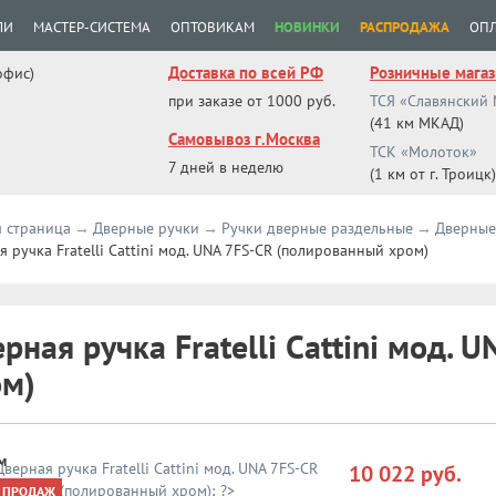
ЛИ
МАСТЕР-СИСТЕМА
ОПТОВИКАМ
НОВИНКИ
РАСПРОДАЖА
ОПЛ
Доставка по всей РФ
Розничные мага
офис)
при заказе от 1000 руб.
ТСЯ «Славянский
(41 км МКАД)
Самовывоз г.Москва
ТСК «Молоток»
7 дней в неделю
(1 км от г. Троицк)
я страница
Дверные ручки
Ручки дверные раздельные
Дверные 
 ручка Fratelli Cattini мод. UNA 7FS-CR (полированный хром)
рная ручка Fratelli Cattini мод.
ом)
м
10 022 руб.
 ПРОДАЖ