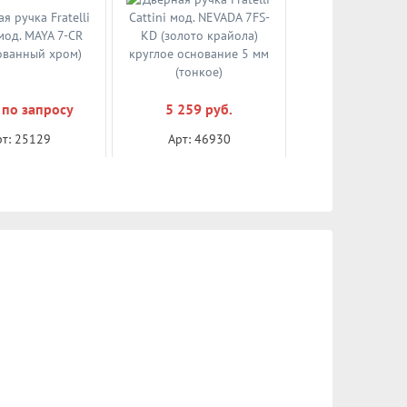
 по запросу
5 259 руб.
рт: 25129
Арт: 46930
 ручка Fratelli
Дверная ручка Fratelli
 мод. MAYA 7-CR
Cattini мод. NEVADA 7FS-
ованный хром)
KD (золото крайола)
круглое основание 5 мм
чнить цену
В корзину
(тонкое)