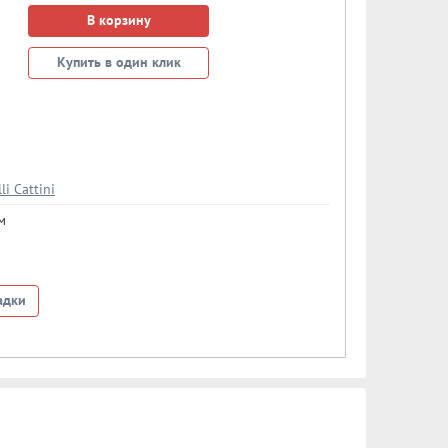
В корзину
Купить в один клик
li Cattini
м
адки