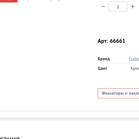
−
+
Арт: 66661
Бренд
Fratel
Цвет
Хро
Фиксаторы и накл
сание