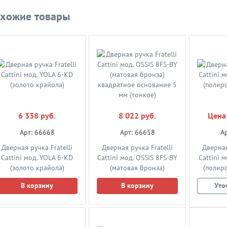
хожие товары
6 338 руб.
8 022 руб.
Цена
Арт: 66668
Арт: 66658
А
Дверная ручка Fratelli
Дверная ручка Fratelli
Дверная
Cattini мод. YOLA 6-KD
Cattini мод. OSSIS 8FS-BY
Cattini 
(золото крайола)
(матовая бронза)
(полир
квадратное основание 5
В корзину
В корзину
Уто
мм (тонкое)