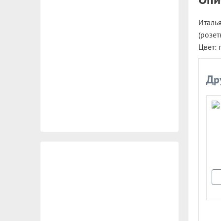
Италья
(розет
Цвет:
Др