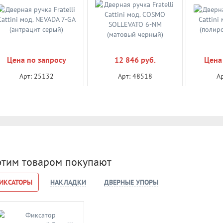
Цена по запросу
12 846 руб.
Цена
Арт: 25132
Арт: 48518
А
Дверная ручка Fratelli
Дверная ручка Fratelli
Дверная
Cattini мод. NEVADA 7-GA
Cattini мод. COSMO
Cattini
(антрацит серый)
SOLLEVATO 6-NM
(полир
(матовый черный)
Уточнить цену
В корзину
Уто
этим товаром покупают
ИКСАТОРЫ
НАКЛАДКИ
ДВЕРНЫЕ УПОРЫ