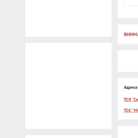
ВНИМА
Адреса
ТСЯ "С
ТСК "М