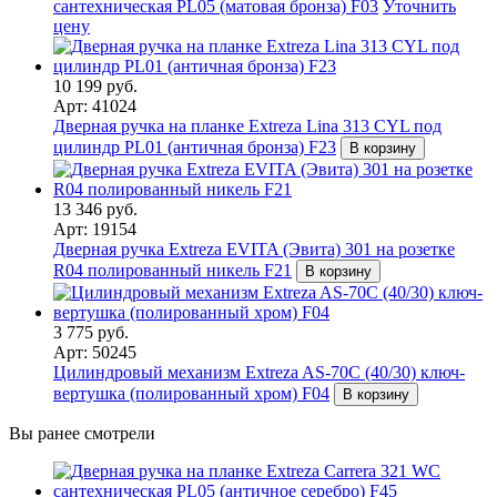
сантехническая PL05 (матовая бронза) F03
Уточнить
цену
10 199 руб.
Арт: 41024
Дверная ручка на планке Extreza Lina 313 CYL под
цилиндр PL01 (античная бронза) F23
В корзину
13 346 руб.
Арт: 19154
Дверная ручка Extreza EVITA (Эвита) 301 на розетке
R04 полированный никель F21
В корзину
3 775 руб.
Арт: 50245
Цилиндровый механизм Extreza AS-70C (40/30) ключ-
вертушка (полированный хром) F04
В корзину
Вы ранее смотрели