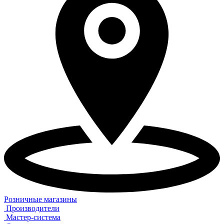
Розничные магазины
Производители
Мастер-система