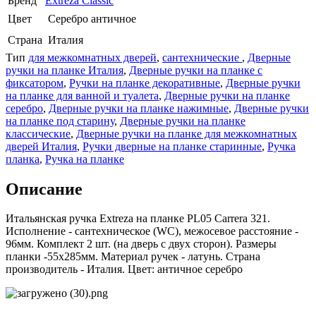
Бренд
Extreza Classic
Цвет
Серебро античное
Страна
Италия
Тип
для межкомнатных дверей
,
сантехнические
,
Дверные
ручки на планке Италия
,
Дверные ручки на планке с
фиксатором
,
Ручки на планке декоративные
,
Дверные ручки
на планке для ванной и туалета
,
Дверные ручки на планке
серебро
,
Дверные ручки на планке нажимные
,
Дверные ручки
на планке под старину
,
Дверные ручки на планке
классические
,
Дверные ручки на планке для межкомнатных
дверей Италия
,
Ручки дверные на планке старинные
,
Ручка
планка
,
Ручка на планке
Описание
Итальянская ручка Extreza на планке PL05 Carrera 321.
Исполнение - сантехническое (WC), межосевое расстояние -
96мм. Комплект 2 шт. (на дверь с двух сторон). Размеры
планки -55х285мм. Материал ручек - латунь. Страна
производитель - Италия. Цвет: античное серебро