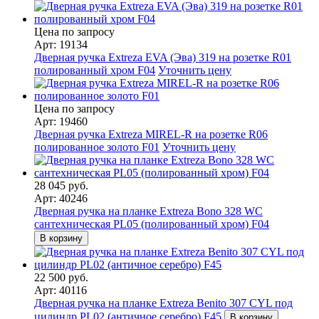
Цена по запросу
Арт: 19134
Дверная ручка Extreza EVA (Эва) 319 на розетке R01
полированный хром F04
Уточнить цену
Цена по запросу
Арт: 19460
Дверная ручка Extreza MIREL-R на розетке R06
полированное золото F01
Уточнить цену
28 045 руб.
Арт: 40246
Дверная ручка на планке Extreza Bono 328 WC
сантехническая PL05 (полированный хром) F04
В корзину
22 500 руб.
Арт: 40116
Дверная ручка на планке Extreza Benito 307 CYL под
цилиндр PL02 (античное серебро) F45
В корзину