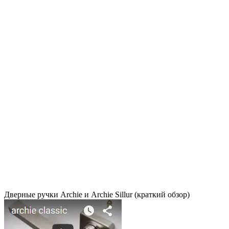
Дверные ручки Archie и Archie Sillur (краткий обзор)