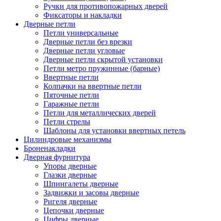
Ручки для противопожарных дверей
Фиксаторы и накладки
Дверные петли
Петли универсальные
Дверные петли без врезки
Дверные петли угловые
Дверные петли скрытой установки
Петли метро пружинные (барные)
Ввертные петли
Колпачки на ввертные петли
Пяточные петли
Гаражные петли
Петли для металлических дверей
Петли стрелы
Шаблоны для установки ввертных петель
Цилиндровые механизмы
Броненакладки
Дверная фурнитура
Упоры дверные
Глазки дверные
Шпингалеты дверные
Задвижки и засовы дверные
Ригеля дверные
Цепочки дверные
Цифры дверные