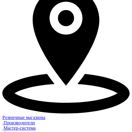
Розничные магазины
Производители
Мастер-система