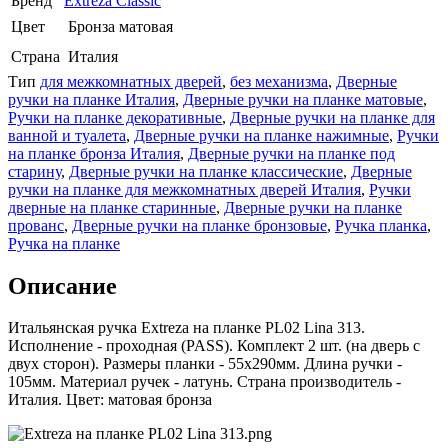
Бренд
Extreza Classic
Цвет
Бронза матовая
Страна
Италия
Тип
для межкомнатных дверей
,
без механизма
,
Дверные
ручки на планке Италия
,
Дверные ручки на планке матовые
,
Ручки на планке декоративные
,
Дверные ручки на планке для
ванной и туалета
,
Дверные ручки на планке нажимные
,
Ручки
на планке бронза Италия
,
Дверные ручки на планке под
старину
,
Дверные ручки на планке классические
,
Дверные
ручки на планке для межкомнатных дверей Италия
,
Ручки
дверные на планке старинные
,
Дверные ручки на планке
прованс
,
Дверные ручки на планке бронзовые
,
Ручка планка
,
Ручка на планке
Описание
Итальянская ручка Extreza на планке PL02 Lina 313.
Исполнение - проходная (PASS). Комплект 2 шт. (на дверь с
двух сторон). Размеры планки - 55х290мм. Длина ручки -
105мм. Материал ручек - латунь. Страна производитель -
Италия. Цвет: матовая бронза