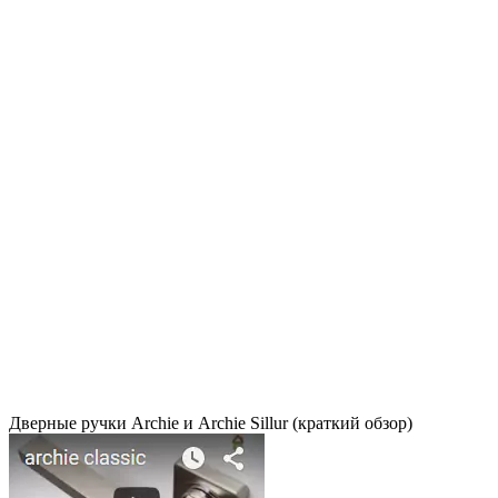
Дверные ручки Archie и Archie Sillur (краткий обзор)