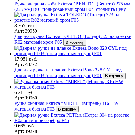
Ручка дверная скоба Extreza "BENITO" (Бенито) 275 мм
(225 мм) R01 полированный хром F04
Уточнить цену
8 365 руб.
Арт: 39959
Дверная ручка Extreza TOLEDO (Толедо) 323 на розетке
R02 матовый хром F05
В корзину
17 951 руб.
Арт: 48772
Дверная ручка на планке Extreza Bono 328 CYL под
цилиндр PL03 (полированная латунь) F01
В корзину
6 311 руб.
Арт: 19960
Ручка оконная Extreza "MIREL" (Мирель) 316 HW
матовая бронза F03
В корзину
9 665 руб.
Арт: 19278