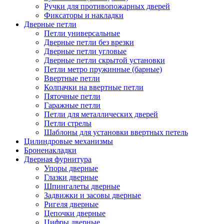
Ручки для противопожарных дверей
Фиксаторы и накладки
Дверные петли
Петли универсальные
Дверные петли без врезки
Дверные петли угловые
Дверные петли скрытой установки
Петли метро пружинные (барные)
Ввертные петли
Колпачки на ввертные петли
Пяточные петли
Гаражные петли
Петли для металлических дверей
Петли стрелы
Шаблоны для установки ввертных петель
Цилиндровые механизмы
Броненакладки
Дверная фурнитура
Упоры дверные
Глазки дверные
Шпингалеты дверные
Задвижки и засовы дверные
Ригеля дверные
Цепочки дверные
Цифры дверные