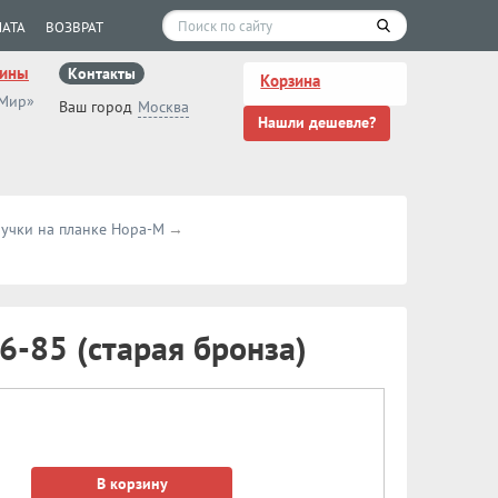
АТА
ВОЗВРАТ
зины
Контакты
Корзина
 Мир»
Ваш город
Москва
Нашли дешевле?
учки на планке Нора-М
-85 (старая бронза)
В корзину