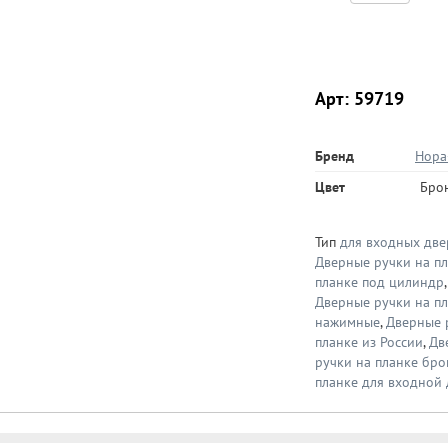
Арт: 59719
Бренд
Нора
Цвет
Бро
Тип
для входных две
Дверные ручки на пл
планке под цилиндр
Дверные ручки на п
нажимные
,
Дверные 
планке из России
,
Дв
ручки на планке бр
планке для входной