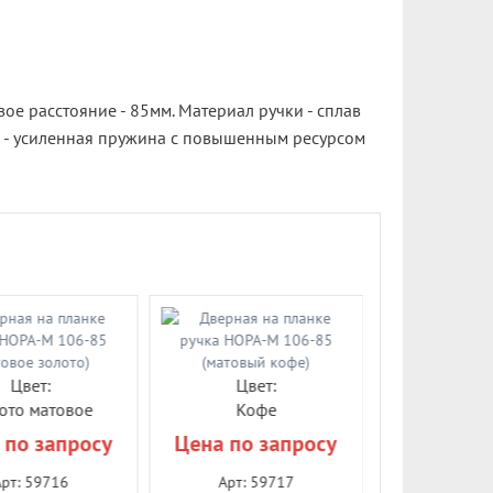
ое расстояние - 85мм. Материал ручки - сплав
м - усиленная пружина с повышенным ресурсом
Цвет:
Цвет:
Цве
ото матовое
Кофе
Никель м
 по запросу
Цена по запросу
1 523 
Арт: 59716
Арт: 59717
Арт: 5