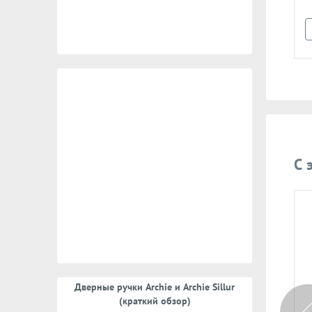
В корзину
Уточнить цену
С 
Дверные ручки Archie и Archie Sillur
338 руб.
557 руб.
(краткий обзор)