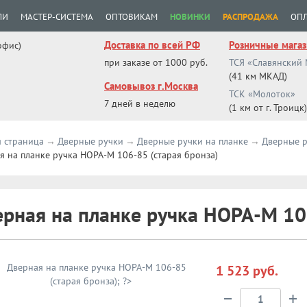
ЛИ
МАСТЕР-СИСТЕМА
ОПТОВИКАМ
НОВИНКИ
РАСПРОДАЖА
ОПЛ
Доставка по всей РФ
Розничные мага
офис)
при заказе от 1000 руб.
ТСЯ «Славянский
(41 км МКАД)
Самовывоз г.Москва
ТСК «Молоток»
7 дней в неделю
(1 км от г. Троицк)
я страница
Дверные ручки
Дверные ручки на планке
Дверные р
я на планке ручка НОРА-М 106-85 (старая бронза)
рная на планке ручка НОРА-М 106
1 523 руб.
−
+