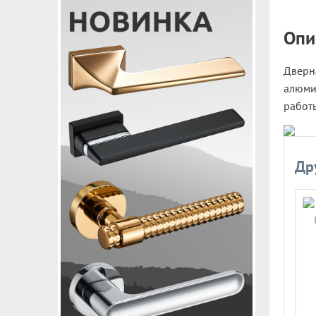
Опи
Дверна
алюми
работ
Др
Цвет:
Жемчужный
Цена по запросу
Арт: 59713