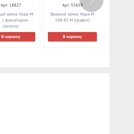
Арт: 18827
Арт: 55659
Арт: 
ый замок Нора-М
Врезной замок Нора-М
Дверная петл
1 c фиксатором
108-85 М (графит)
НОРА-М 8
(золото)
125*75*2,5
(хр
В корзину
В корзину
В ко