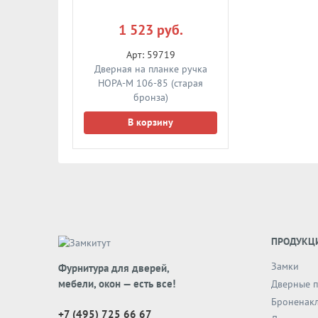
руб.
1 523 руб.
1 523
719
Арт: 59719
Арт: 
нке ручка
Дверная на планке ручка
Дверная на п
 (старая
НОРА-М 106-85 (старая
НОРА-М 106-
)
бронза)
брон
ну
В корзину
В кор
ПРОДУКЦ
Замки
Фурнитура для дверей,
мебели, окон — есть все!
Дверные п
Броненак
+7 (495) 725 66 67