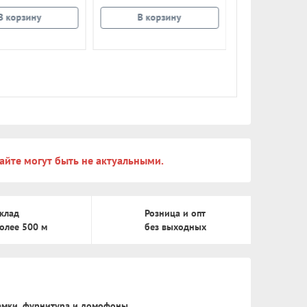
В корзину
В корзину
В корз
айте могут быть не актуальными.
клад
Розница и опт
олее 500 м
без выходных
замки, фурнитура и домофоны