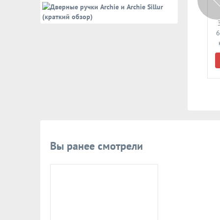
Арт: 58955
Арт: 58970
Дверной упор Нора-М
Дверной упор Нора-М
117 (старая медь)
120 (золото)
6
В корзину
В корзину
Вы ранее смотрели