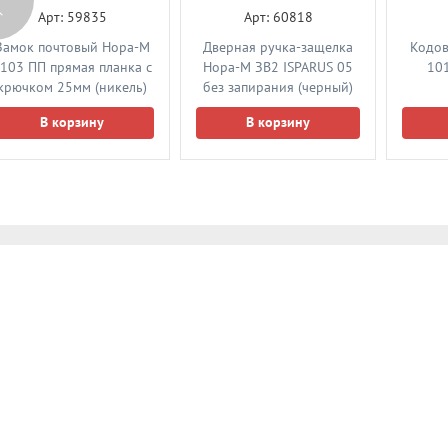
Арт: 59835
Арт: 60818
Замок почтовый Нора-М
Дверная ручка-защелка
Кодов
103 ПП прямая планка с
Нора-М ЗВ2 ISPARUS 05
10
крючком 25мм (никель)
без запирания (черный)
В корзину
В корзину