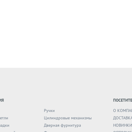
 руб.
59719
ланке ручка
85 (старая
за)
зину
ИЯ
ПОСЕТИТ
Ручки
О КОМПА
етли
Цилиндровые механизмы
ДОСТАВК
ладки
Дверная фурнитура
НОВИНК