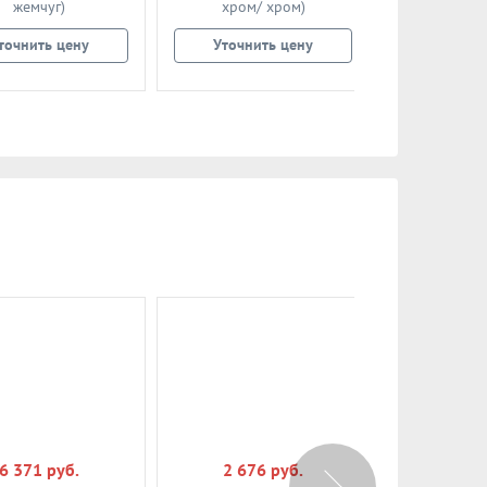
жемчуг)
хром/ хром)
жем
точнить цену
Уточнить цену
Уточни
6 371 руб.
2 676 руб.
215 