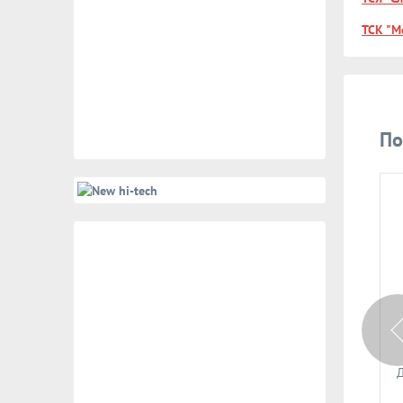
ТСК "М
По
1 523 руб.
Цена по запросу
Арт: 59698
Арт: 59784
Дверная на планке ручка
Дверная на планке ручка
Д
НОРА-М 100-85 (хром)
НОРА-М 710-55 (хром)