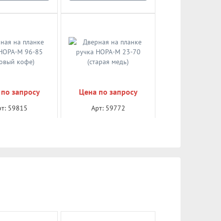
 по запросу
Цена по запросу
рт: 59815
Арт: 59772
на планке ручка
Дверная на планке ручка
96-85 (матовый
НОРА-М 23-70 (старая
кофе)
медь)
чнить цену
Уточнить цену