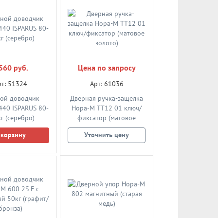
 по запросу
Цена по запросу
рт: 59701
Арт: 59744
560 руб.
Цена по запросу
на планке ручка
Дверная на планке ручка
106-55 (старая
НОРА-М 109-62 (хром)
рт: 51324
Арт: 61036
бронза)
ой доводчик
Дверная ручка-защелка
чнить цену
Уточнить цену
40 ISPARUS 80-
Нора-М ТТ12 01 ключ/
г (серебро)
фиксатор (матовое
золото)
 корзину
Уточнить цену
 по запросу
Цена по запросу