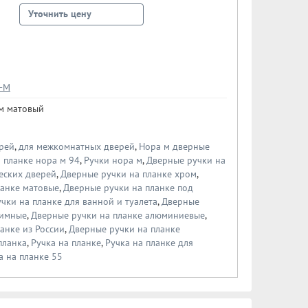
Уточнить цену
-М
м матовый
рей
,
для межкомнатных дверей
,
Нора м дверные
а планке нора м 94
,
Ручки нора м
,
Дверные ручки на
еских дверей
,
Дверные ручки на планке хром
,
ланке матовые
,
Дверные ручки на планке под
чки на планке для ванной и туалета
,
Дверные
жимные
,
Дверные ручки на планке алюминиевые
,
анке из России
,
Дверные ручки на планке
планка
,
Ручка на планке
,
Ручка на планке для
а на планке 55