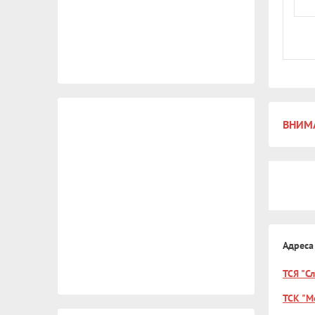
ВНИМА
Адреса
ТСЯ "С
ТСК "М