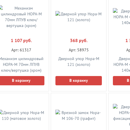
1 523 руб.
Цена по запросу
Цена
Арт: 59734
Арт: 59798
А
1 107 руб.
368 руб.
1 
Дверная на планке ручка
Дверная на планке ручка
Дверная 
НОРА-М 108-85
НОРА-М 94-62 (матовый
НОРА-М 
Арт: 61317
Арт: 58975
А
(матовый никель)
хром/ хром)
Механизм цилиндровый
Дверной упор Нора-М
Дверн
В корзину
Уточнить цену
Уто
НОРА-М 70мм ЛПУВ
121 (золото)
НОРА-M 4
ключ/вертушка (хром)
140к
В корзину
В корзину
В
Цена по запросу
Цена по запросу
Цена