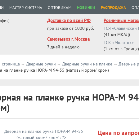
ЛИ
МАСТЕР-СИСТЕМА
ОПТОВИКАМ
НОВИНКИ
РАСПРОДАЖА
ОПЛ
Доставка по всей РФ
Розничные мага
офис)
при заказе от 1000 руб.
ТСЯ «Славянский
(41 км МКАД)
Самовывоз г.Москва
ТСК «Молоток»
7 дней в неделю
(1 км от г. Троицк)
я страница
Дверные ручки
Дверные ручки на планке
Дверные р
я на планке ручка НОРА-М 94-55 (матовый хром/ хром)
рная на планке ручка НОРА-М 94
ом)
Цена по запро