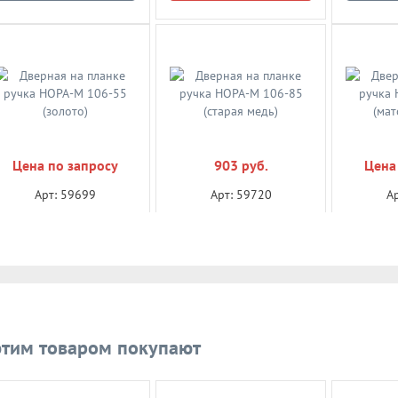
Цена по запросу
903 руб.
Цена
Арт: 59699
Арт: 59720
А
Дверная на планке ручка
Дверная на планке ручка
Дверная 
НОРА-М 106-55 (золото)
НОРА-М 106-85 (старая
НОРА-М 
медь)
Уточнить цену
В корзину
Уто
этим товаром покупают