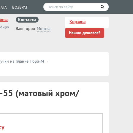
АТА
ВОЗВРАТ
зины
Контакты
Корзина
 Мир»
Ваш город
Москва
Нашли дешевле?
учки на планке Нора-М
-55 (матовый хром/
су