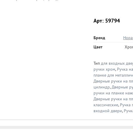
Арт: 59794
Бренд
Нора
Цвет
Хро
Тип
для входных две
ручки хром
,
Ручка н
планке для металлич
Дверные ручки на п
цилиндр
,
Дверные ру
ручки на планке на
Дверные ручки на пл
классические
,
Ручка 
входной двери
,
Ручк