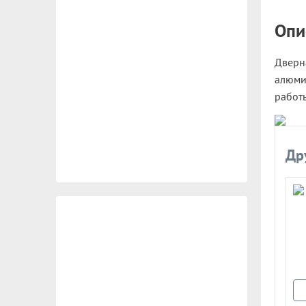
Опи
Дверна
алюми
работ
Др