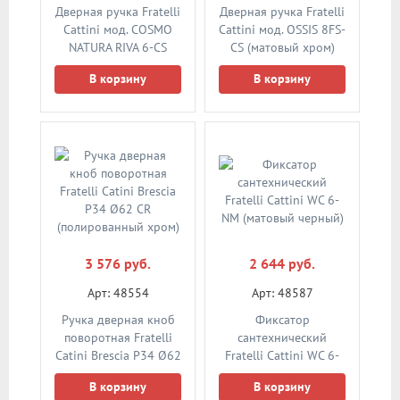
Дверная ручка Fratelli
Дверная ручка Fratelli
Cattini мод. COSMO
Cattini мод. OSSIS 8FS-
NATURA RIVA 6-CS
CS (матовый хром)
(матовый хром)
квадратное
В корзину
В корзину
основание 5 мм
(тонкое)
3 576 руб.
2 644 руб.
Арт: 48554
Арт: 48587
Ручка дверная кноб
Фиксатор
поворотная Fratelli
сантехнический
Catini Brescia P34 Ø62
Fratelli Cattini WC 6-
CR (полированный
NM (матовый черный)
В корзину
В корзину
хром)