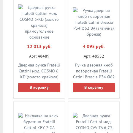
12 013 руб.
4 095 руб.
Арт: 48489
Арт: 48552
Дверная ручка Fratelli
Ручка дверная кноб
Cattini мод. COSMO 6-
поворотная Fratelli
KD (золото крайола)
Catini Brescia P34 Ø62
прямоугольное
BA (античная бронза)
В корзину
В корзину
основание