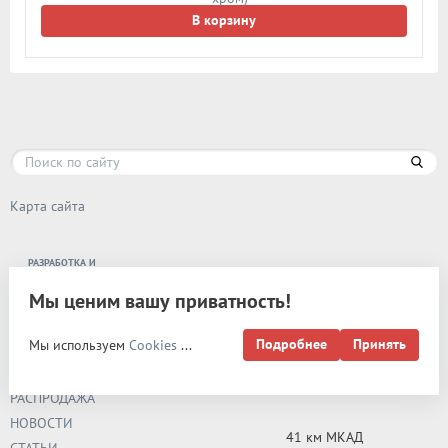
В корзину
Карта сайта
РАЗРАБОТКА И
ПРОДВИЖЕНИЕ -
ЭВРИКА
Мы ценим вашу приватность!
О КОМПАНИИ
НАШИ РОЗНИЧНЫЕ МАГАЗИНЫ:
ДОСТАВКА
Подробнее
Принять
Мы используем
Cookies
...
НОВИНКИ
ОПТОВИКАМ
РАСПРОДАЖА
НОВОСТИ
41 км МКАД
СТАТЬИ