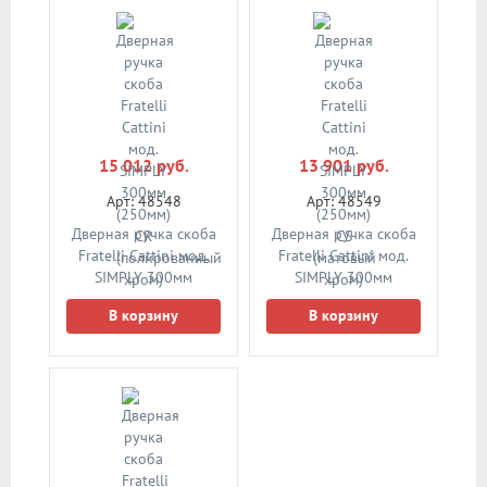
15 012 руб.
13 901 руб.
Арт: 48548
Арт: 48549
Дверная ручка скоба
Дверная ручка скоба
Fratelli Cattini мод.
Fratelli Cattini мод.
SIMPLY 300мм
SIMPLY 300мм
(250мм) CR
(250мм) CS (матовый
В корзину
В корзину
(полированный хром)
хром)