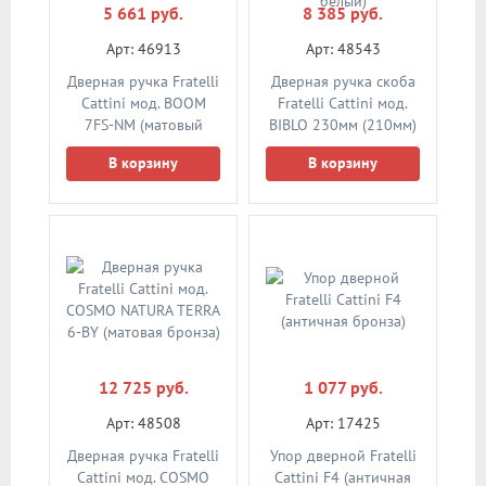
5 661 руб.
8 385 руб.
Арт: 46913
Арт: 48543
Дверная ручка Fratelli
Дверная ручка скоба
Cattini мод. BOOM
Fratelli Cattini мод.
7FS-NM (матовый
BIBLO 230мм (210мм)
черный) круглое
BI (матовый белый)
В корзину
В корзину
основание 5 мм
(тонкое)
12 725 руб.
1 077 руб.
Арт: 48508
Арт: 17425
Дверная ручка Fratelli
Упор дверной Fratelli
Cattini мод. COSMO
Cattini F4 (античная