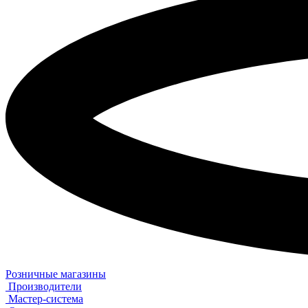
Розничные магазины
Производители
Мастер-система