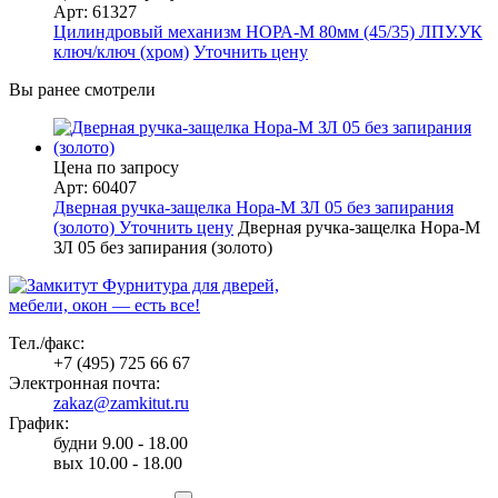
Арт: 61327
Цилиндровый механизм НОРА-М 80мм (45/35) ЛПУ.УК
ключ/ключ (хром)
Уточнить цену
Вы ранее смотрели
Цена по запросу
Арт: 60407
Дверная ручка-защелка Нора-М ЗЛ 05 без запирания
(золото)
Уточнить цену
Дверная ручка-защелка Нора-М
ЗЛ 05 без запирания (золото)
Фурнитура для дверей,
мебели, окон — есть все!
Тел./факс:
+7 (495) 725 66 67
Электронная почта:
zakaz@zamkitut.ru
График:
будни 9.00 - 18.00
вых 10.00 - 18.00