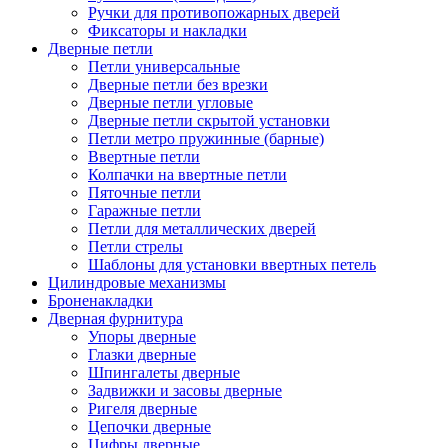
Ручки для противопожарных дверей
Фиксаторы и накладки
Дверные петли
Петли универсальные
Дверные петли без врезки
Дверные петли угловые
Дверные петли скрытой установки
Петли метро пружинные (барные)
Ввертные петли
Колпачки на ввертные петли
Пяточные петли
Гаражные петли
Петли для металлических дверей
Петли стрелы
Шаблоны для установки ввертных петель
Цилиндровые механизмы
Броненакладки
Дверная фурнитура
Упоры дверные
Глазки дверные
Шпингалеты дверные
Задвижки и засовы дверные
Ригеля дверные
Цепочки дверные
Цифры дверные