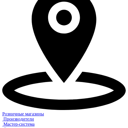
Розничные магазины
Производители
Мастер-система