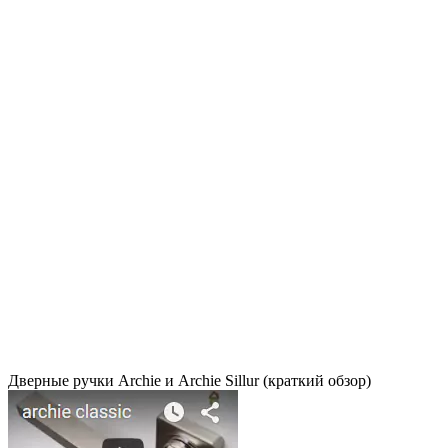
Дверные ручки Archie и Archie Sillur (краткий обзор)