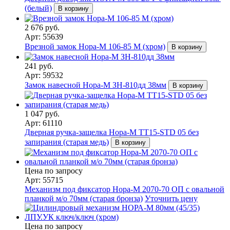
(белый)
В корзину
2 676 руб.
Арт: 55639
Врезной замок Нора-М 106-85 М (хром)
В корзину
241 руб.
Арт: 59532
Замок навесной Нора-М ЗН-810дд 38мм
В корзину
1 047 руб.
Арт: 61110
Дверная ручка-защелка Нора-М ТТ15-STD 05 без
запирания (старая медь)
В корзину
Цена по запросу
Арт: 55715
Механизм под фиксатор Нора-М 2070-70 ОП с овальной
планкой м/о 70мм (старая бронза)
Уточнить цену
Цена по запросу