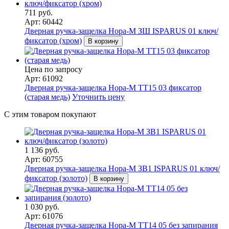
711 руб.
Арт: 60442
Дверная ручка-защелка Нора-М ЗШ ISPARUS 01 ключ/
фиксатор (хром)
В корзину
Цена по запросу
Арт: 61092
Дверная ручка-защелка Нора-М ТТ15 03 фиксатор
(старая медь)
Уточнить цену
С этим товаром покупают
1 136 руб.
Арт: 60755
Дверная ручка-защелка Нора-М ЗВ1 ISPARUS 01 ключ/
фиксатор (золото)
В корзину
1 030 руб.
Арт: 61076
Дверная ручка-защелка Нора-М ТТ14 05 без запирания