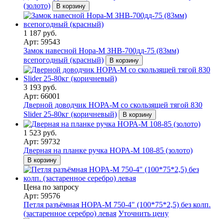
(золото)
В корзину
1 187 руб.
Арт: 59543
Замок навесной Нора-М ЗНВ-700дд-75 (83мм)
всепогодный (красный)
В корзину
3 193 руб.
Арт: 66001
Дверной доводчик НОРА-M со скользящей тягой 830
Slider 25-80кг (коричневый)
В корзину
1 523 руб.
Арт: 59732
Дверная на планке ручка НОРА-М 108-85 (золото)
В корзину
Цена по запросу
Арт: 59576
Петля разъёмная НОРА-М 750-4" (100*75*2,5) без колп.
(застаренное серебро) левая
Уточнить цену