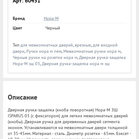
Арт: 60451
Бренд
Нора-М
Цвет
Черный
Тип
для межкомнатных дверей
,
врезные
,
для входной
двери
,
Ручки нора м new
,
Межкомнатные ручки нора м
,
Черные ручки на розетке нора м
,
Дверная ручка-защелка
Нора-М зш 03
,
Дверная ручка-защелка нора м зш
Описание
Дверная ручка-защелка (кноба поворотная) Нора-М ЗШ
ISPARUS 03 (с фиксатором) для легких межкомнатных дверей
(кнобы). Дверная ручка для деревянных дверей сегмента
эконом. Устанавливаются на межкомнатные двери толщиной
от 35-45мм. Материал - сталь. Диаметр розетки - 65мм. Бэксет -