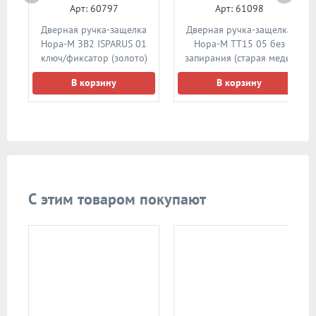
Арт: 60797
Арт: 61098
а
Дверная ручка-защелка
Дверная ручка-защелка
5
Нора-М ЗВ2 ISPARUS 01
Нора-М ТТ15 05 без
й
ключ/фиксатор (золото)
запирания (старая медь)
В корзину
В корзину
С этим товаром покупают