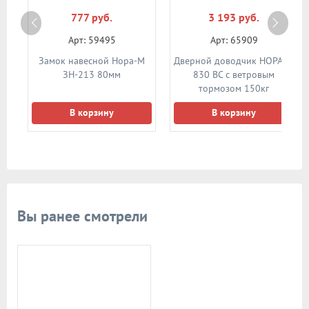
777 руб.
3 193 руб.
Арт: 59495
Арт: 65909
М
Замок навесной Нора-М
Дверной доводчик НОРА-M
о)
ЗН-213 80мм
830 BC с ветровым
тормозом 150кг
(коричневый)
В корзину
В корзину
Вы ранее смотрели