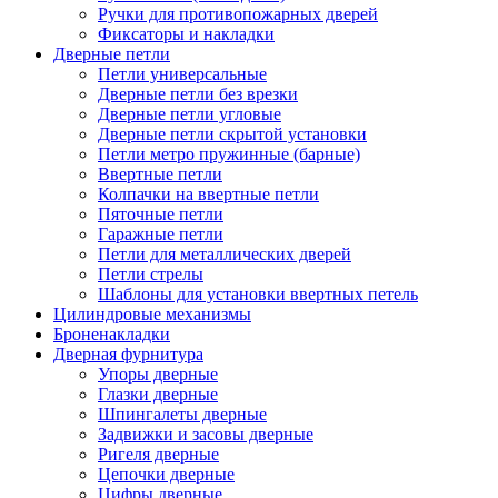
Ручки для противопожарных дверей
Фиксаторы и накладки
Дверные петли
Петли универсальные
Дверные петли без врезки
Дверные петли угловые
Дверные петли скрытой установки
Петли метро пружинные (барные)
Ввертные петли
Колпачки на ввертные петли
Пяточные петли
Гаражные петли
Петли для металлических дверей
Петли стрелы
Шаблоны для установки ввертных петель
Цилиндровые механизмы
Броненакладки
Дверная фурнитура
Упоры дверные
Глазки дверные
Шпингалеты дверные
Задвижки и засовы дверные
Ригеля дверные
Цепочки дверные
Цифры дверные