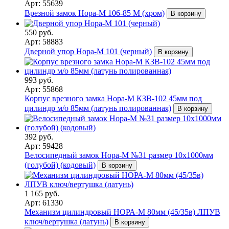
Арт: 55639
Врезной замок Нора-М 106-85 М (хром)
В корзину
550 руб.
Арт: 58883
Дверной упор Нора-М 101 (черный)
В корзину
993 руб.
Арт: 55868
Корпус врезного замка Нора-М КЗВ-102 45мм под
цилиндр м/о 85мм (латунь полированная)
В корзину
392 руб.
Арт: 59428
Велосипедный замок Нора-М №31 размер 10х1000мм
(голубой) (кодовый)
В корзину
1 165 руб.
Арт: 61330
Механизм цилиндровый НОРА-М 80мм (45/35в) ЛПУВ
ключ/вертушка (латунь)
В корзину