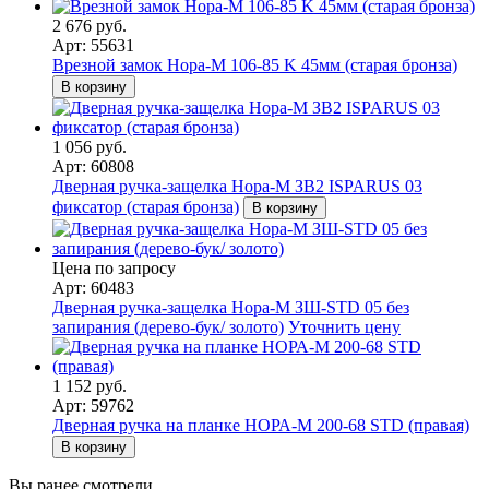
2 676 руб.
Арт: 55631
Врезной замок Нора-М 106-85 K 45мм (старая бронза)
В корзину
1 056 руб.
Арт: 60808
Дверная ручка-защелка Нора-М ЗВ2 ISPARUS 03
фиксатор (старая бронза)
В корзину
Цена по запросу
Арт: 60483
Дверная ручка-защелка Нора-М ЗШ-STD 05 без
запирания (дерево-бук/ золото)
Уточнить цену
1 152 руб.
Арт: 59762
Дверная ручка на планке НОРА-М 200-68 STD (правая)
В корзину
Вы ранее смотрели