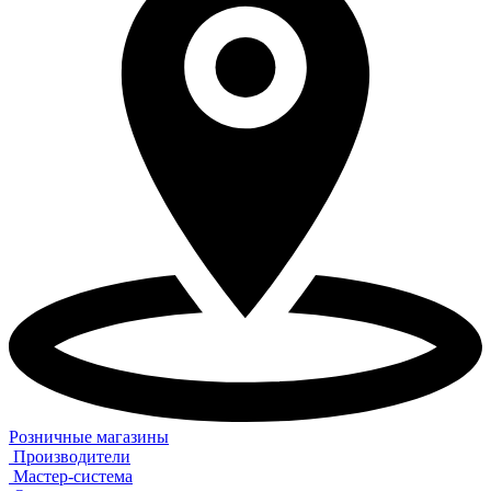
Розничные магазины
Производители
Мастер-система