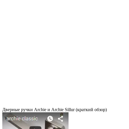
Дверные ручки Archie и Archie Sillur (краткий обзор)