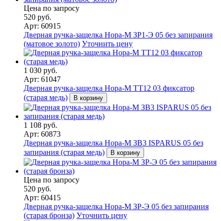
Цена по запросу
520 руб.
Арт: 60915
Дверная ручка-защелка Нора-М ЗР1-Э 05 без запирания
(матовое золото)
Уточнить цену
1 030 руб.
Арт: 61047
Дверная ручка-защелка Нора-М ТТ12 03 фиксатор
(старая медь)
В корзину
1 108 руб.
Арт: 60873
Дверная ручка-защелка Нора-М ЗВ3 ISPARUS 05 без
запирания (старая медь)
В корзину
Цена по запросу
520 руб.
Арт: 60415
Дверная ручка-защелка Нора-М ЗР-Э 05 без запирания
(старая бронза)
Уточнить цену