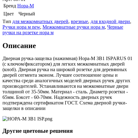
Бренд
Нора-М
Цвет
Черный
Тип
для межкомнатных дверей
,
врезные
,
для входной двери
,
Ручки нора м new
,
Межкомнатные ручки нора м
,
Черные
ручки на розетке нора м
Описание
Дверная ручка-защелка (нажимная) Нора-М ЗВ1 ISPARUS 01
(с ключом/фиксатором) для легких межкомнатных дверей
(кноб). Дверная ручка на широкой розетке для деревянных
дверей сегмента эконом. Лучшее соотношение цены и
качества среди аналогичных моделей дверных ручек других
производителей. Устанавливаются на межкомнатные двери
толщиной от 35-50мм. Материал - сталь. Диаметр розетки -
65мм. Бэксет - 60-70мм. Надежность дверных ручек
подтверждена сертификатом ГОСТ. Схема дверной ручки-
защелки в описании
Другие цветовые решения