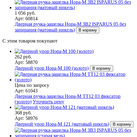
1 056 руб.
Арт: 60814
Дверная ручка-защелка Нора-М ЗВ2 ISPARUS 05 без
запирания (матовый никель)
В корзину
С этим товаром покупают
262 руб.
Арт: 58870
Дверной упор Нора-М 100 (золото)
В корзину
Цена по запросу
Арт: 61043
Дверная ручка-защелка Нора-М ТТ12 03 фиксатор
(золото)
Уточнить цену
368 руб.
Арт: 58976
Дверной упор Нора-М 121 (матовый никель)
В корзину