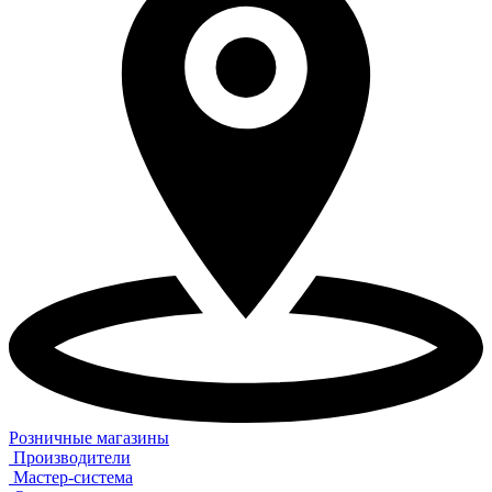
Розничные магазины
Производители
Мастер-система