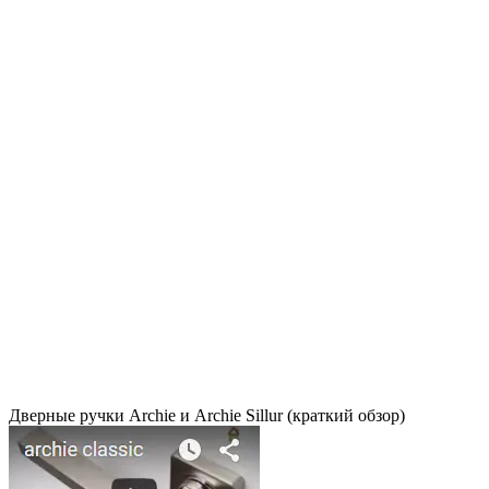
Дверные ручки Archie и Archie Sillur (краткий обзор)