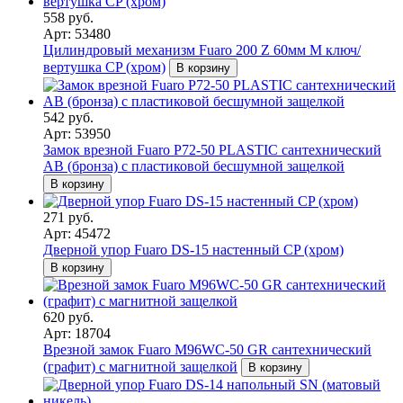
558 руб.
Арт: 53480
Цилиндровый механизм Fuaro 200 Z 60мм M ключ/
вертушка CP (хром)
В корзину
542 руб.
Арт: 53950
Замок врезной Fuaro P72-50 PLASTIC сантехнический
AB (бронза) с пластиковой бесшумной защелкой
В корзину
271 руб.
Арт: 45472
Дверной упор Fuaro DS-15 настенный CP (хром)
В корзину
620 руб.
Арт: 18704
Врезной замок Fuaro M96WC-50 GR сантехнический
(графит) с магнитной защелкой
В корзину