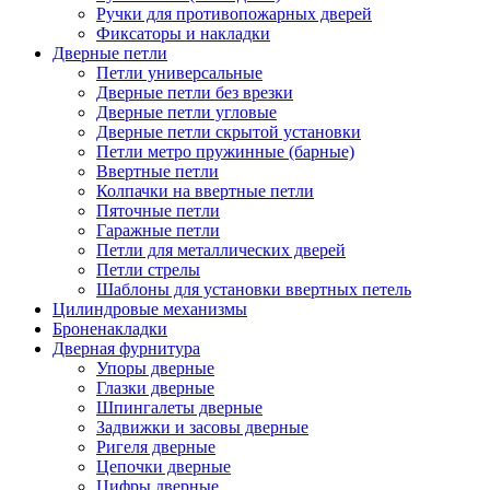
Ручки для противопожарных дверей
Фиксаторы и накладки
Дверные петли
Петли универсальные
Дверные петли без врезки
Дверные петли угловые
Дверные петли скрытой установки
Петли метро пружинные (барные)
Ввертные петли
Колпачки на ввертные петли
Пяточные петли
Гаражные петли
Петли для металлических дверей
Петли стрелы
Шаблоны для установки ввертных петель
Цилиндровые механизмы
Броненакладки
Дверная фурнитура
Упоры дверные
Глазки дверные
Шпингалеты дверные
Задвижки и засовы дверные
Ригеля дверные
Цепочки дверные
Цифры дверные