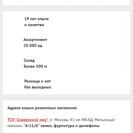
Размер:
19 лет опыта
42мм
и качества
360 руб.
Ассортимент
Арт: 52036
20 000 ед
В корзину
Склад
более 500 м
Розница и опт
без выходных
Размер:
Адреса наших розничных магазинов:
78мм
ТСЯ "Славянский мир"
(г. Москва, 41 км МКАД, Мельница) -
971 руб.
магазин
"А-11/6" замки, фурнитура и домофоны