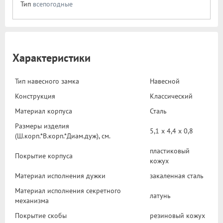
Тип
всепогодные
Характеристики
Тип навесного замка
Навесной
Конструкция
Классический
Материал корпуса
Сталь
Размеры изделия
5,1 х 4,4 х 0,8
(Ш.корп.*В.корп.*Диам.дуж), cм.
пластиковый
Покрытие корпуса
кожух
Материал исполнения дужки
закаленная сталь
Материал исполнения секретного
латунь
механизма
Покрытие скобы
резиновый кожух