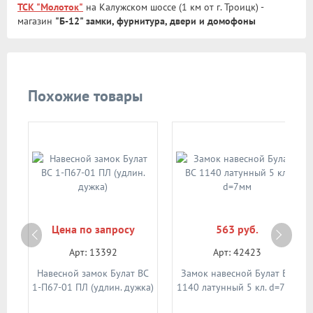
ТСК "Молоток"
на Калужском шоссе (1 км от г. Троицк) -
Арт: 52040
магазин
"Б-12" замки, фурнитура, двери и домофоны
В корзину
Похожие товары
Размер:
62мм
619 руб.
Арт: 13385
Цена по запросу
563 руб.
Арт: 13392
Арт: 42423
В корзину
ВС
Навесной замок Булат ВС
Замок навесной Булат ВС
1-П67-01 ПЛ (удлин. дужка)
1140 латунный 5 кл. d=7мм