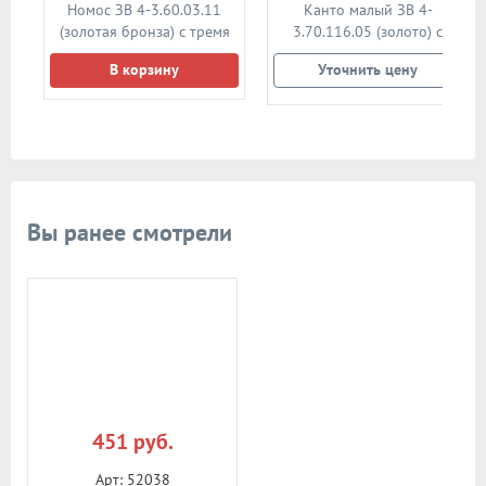
14
Номос ЗВ 4-3.60.03.11
Канто малый ЗВ 4-
(золотая бронза) с тремя
3.70.116.05 (золото) с
ригелями
тремя ригелями
В корзину
Уточнить цену
Вы ранее смотрели
451 руб.
Арт: 52038