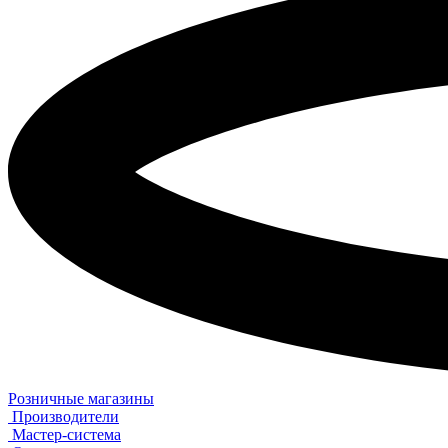
Розничные магазины
Производители
Мастер-система