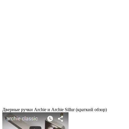
Дверные ручки Archie и Archie Sillur (краткий обзор)