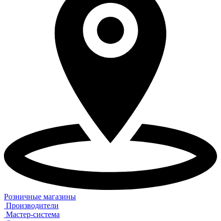
Розничные магазины
Производители
Мастер-система