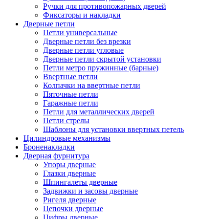
Ручки для противопожарных дверей
Фиксаторы и накладки
Дверные петли
Петли универсальные
Дверные петли без врезки
Дверные петли угловые
Дверные петли скрытой установки
Петли метро пружинные (барные)
Ввертные петли
Колпачки на ввертные петли
Пяточные петли
Гаражные петли
Петли для металлических дверей
Петли стрелы
Шаблоны для установки ввертных петель
Цилиндровые механизмы
Броненакладки
Дверная фурнитура
Упоры дверные
Глазки дверные
Шпингалеты дверные
Задвижки и засовы дверные
Ригеля дверные
Цепочки дверные
Цифры дверные