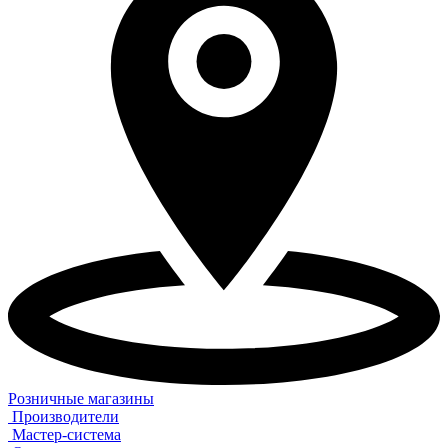
Розничные магазины
Производители
Мастер-система