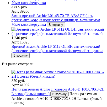
4 865 руб.
Арт: 39266
Замок врезной Archie L01-45-70 TR AB/ACF (ант.
бронза/ант. кофе) в комплекте с цилиндр. механизмом
70мм ключ/вертушка
В корзину
1 240 руб.
Арт: 15025
Врезной замок Archie LP 5112 OL BH сантехнический
(черненое серебро) с пластиковой бесшумной защелкой
В корзину
Вы ранее смотрели
350 руб.
Арт: 41907
Петля разъемная Archie с головой A010-D 100X70X3-2H
L левая (белый никель)
Петля разъемная
В корзину
Archie с головой A010-D 100X70X3-2H L левая (белый
никель)