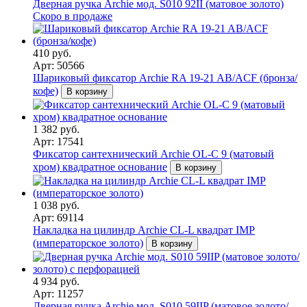
Дверная ручка Archie мод. S010 92II (матовое золото)
Скоро в продаже
410 руб.
Арт: 50566
Шариковый фиксатор Archie RA 19-21 AB/ACF (бронза/
кофе)
В корзину
1 382 руб.
Арт: 17541
Фиксатор сантехнический Archie OL-C 9 (матовый
хром) квадратное основание
В корзину
1 038 руб.
Арт: 69114
Накладка на цилиндр Archie CL-L квадрат IMP
(императорское золото)
В корзину
4 934 руб.
Арт: 11257
Дверная ручка Archie мод. S010 59IIP (матовое золото/