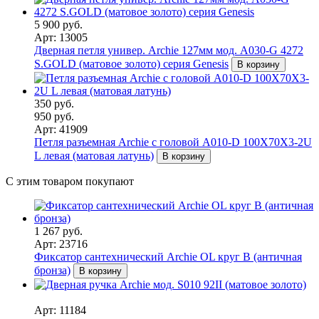
5 900 руб.
Арт: 13005
Дверная петля универ. Archie 127мм мод. A030-G 4272
S.GOLD (матовое золото) серия Genesis
В корзину
350 руб.
950 руб.
Арт: 41909
Петля разъемная Archie с головой A010-D 100X70X3-2U
L левая (матовая латунь)
В корзину
С этим товаром покупают
1 267 руб.
Арт: 23716
Фиксатор сантехнический Archie OL круг B (античная
бронза)
В корзину
Арт: 11184