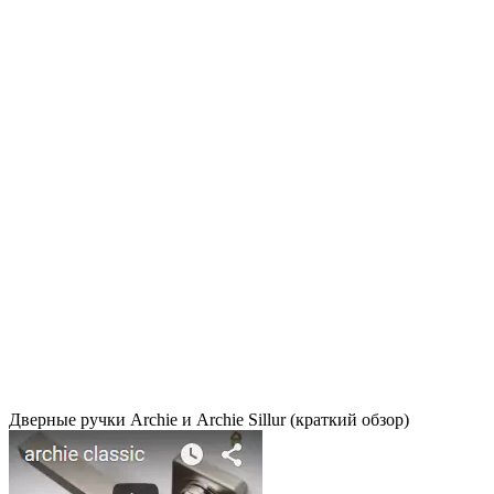
Дверные ручки Archie и Archie Sillur (краткий обзор)