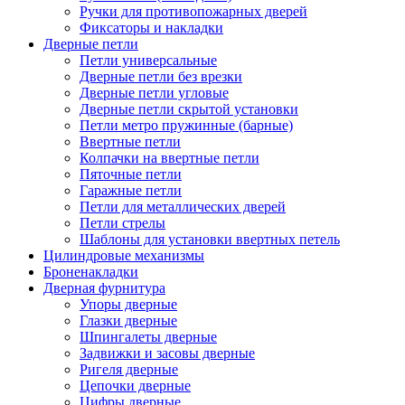
Ручки для противопожарных дверей
Фиксаторы и накладки
Дверные петли
Петли универсальные
Дверные петли без врезки
Дверные петли угловые
Дверные петли скрытой установки
Петли метро пружинные (барные)
Ввертные петли
Колпачки на ввертные петли
Пяточные петли
Гаражные петли
Петли для металлических дверей
Петли стрелы
Шаблоны для установки ввертных петель
Цилиндровые механизмы
Броненакладки
Дверная фурнитура
Упоры дверные
Глазки дверные
Шпингалеты дверные
Задвижки и засовы дверные
Ригеля дверные
Цепочки дверные
Цифры дверные