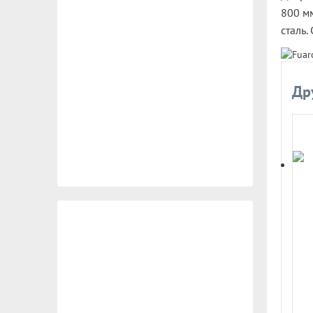
800 мм
сталь
Др