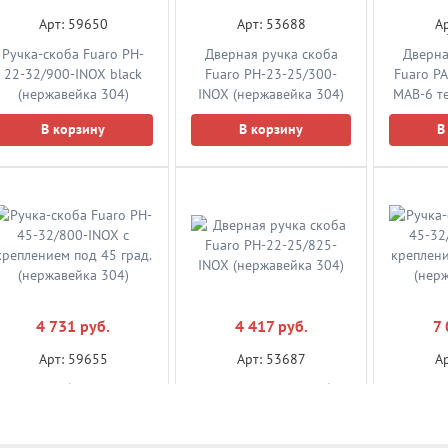
Арт: 59650
Арт: 53688
А
Ручка-скоба Fuaro PH-
Дверная ручка скоба
Дверна
22-32/900-INOX black
Fuaro PH-23-25/300-
Fuaro P
(нержавейка 304)
INOX (нержавейка 304)
MAB-6 т
В корзину
В корзину
В
4 731 руб.
4 417 руб.
7 
Арт: 59655
Арт: 53687
А
Ручка-скоба Fuaro PH-
Дверная ручка скоба
Ручка-с
45-32/800-INOX с
Fuaro PH-22-25/825-
45-32
креплением под 45 град.
INOX (нержавейка 304)
креплени