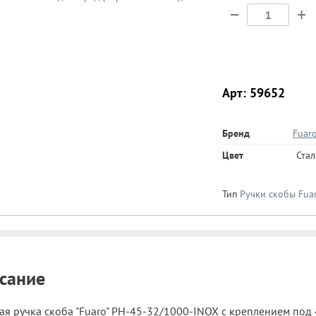
−
+
Арт: 59652
Бренд
Fuar
Цвет
Ста
Тип
Ручки скобы Fua
сание
я ручка скоба "Fuaro" PH-45-32/1000-INOX с креплением под 