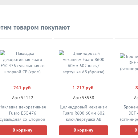
(нержавейка 304)
(нер
В корзину
В корзину
В
этим товаром покупают
3 786 руб.
1 262 руб.
2 
Арт: 59654
Арт: 53685
А
Ручка-скоба Fuaro PH-
Дверная ручка скоба
Дверна
241 руб.
1 217 руб.
8
45-32/600-INOX с
Fuaro PH-22-25/300-
Fuaro 
креплением под 45 град.
INOX (нержавейка 201)
INOX (н
Арт: 54142
Арт: 53538
А
(нержавейка 304)
Накладка декоративная
Цилиндровый механизм
Бронен
В корзину
В корзину
В
Fuaro ESC 476
Fuaro R600 60мм 602
DEF 
сувальдная со шторкой
ключ/вертушка AB
(сатинир
СP (хром)
(бронза)
В корзину
В корзину
В