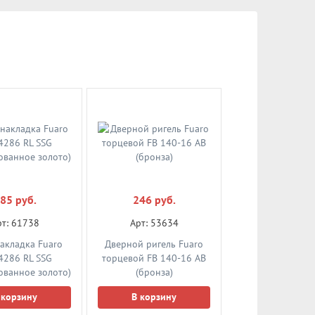
жавейка 304)
 корзину
В корзину
050 руб.
4 921 руб.
рт: 53684
Арт: 59651
я ручка скоба
Ручка-скоба Fuaro PH-
85 руб.
246 руб.
PH-21-25/300-
26-38/1500-INOX black
ержавейка 304)
(нержавейка 304)
рт: 61738
Арт: 53634
акладка Fuaro
Дверной ригель Fuaro
 корзину
В корзину
4286 RL SSG
торцевой FB 140-16 AB
ованное золото)
(бронза)
 корзину
В корзину