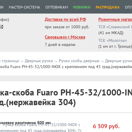
ЛИ
МАСТЕР-СИСТЕМА
ОПТОВИКАМ
НОВИНКИ
РАСПРОДАЖА
ОПЛ
Доставка по всей РФ
Розничные мага
офис)
при заказе от 1000 руб.
ТСЯ «Славянский
(41 км МКАД)
Самовывоз г.Москва
ТСК «Молоток»
7 дней в неделю
(1 км от г. Троицк)
я страница
Дверные ручки
Ручки скобы дверные
Дверные ручк
скоба Fuaro PH-45-32/1000-INOX с креплением под 45 град.(нержавейк
ка-скоба Fuaro PH-45-32/1000-I
д.(нержавейка 304)
осевое расстояние 800 мм
6 309 руб.