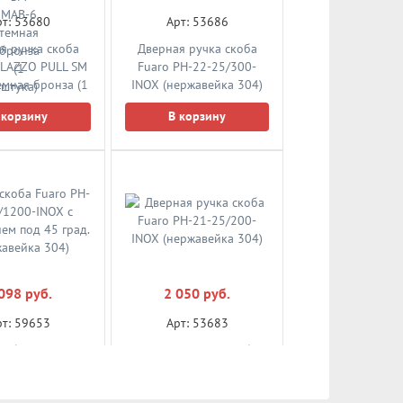
рт: 53680
Арт: 53686
я ручка скоба
Дверная ручка скоба
ALAZZO PULL SM
Fuaro PH-22-25/300-
емная бронза (1
INOX (нержавейка 304)
штука)
 корзину
В корзину
098 руб.
2 050 руб.
рт: 59653
Арт: 53683
коба Fuaro PH-
Дверная ручка скоба
/1200-INOX с
Fuaro PH-21-25/200-
ем под 45 град.
INOX (нержавейка 304)