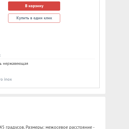
В корзину
Купить в один клик
o
ль нержавеющая
ro inox
45 градусов. Размеры: межосевое расстояние -