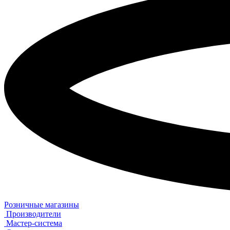
Розничные магазины
Производители
Мастер-система