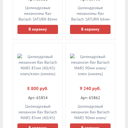
Цилиндровые
Цилиндровые
механизмы Rav
механизмы Rav
Bariach SATURN 86мм
Bariach SATURN 66мм
(55/31) ключ/шток
(35/31) ключ/шток
В корзину
В корзину
(никель)
(никель)
8 800 руб.
9 240 руб.
Арт: 65854
Арт: 65862
Цилиндровый
Цилиндровый
механизм Rav Bariach
механизм Rav Bariach
MARS 85мм (40/45)
MARS 90мм ключ/
ключ/ключ (никель)
ключ (никель)
В корзину
В корзину