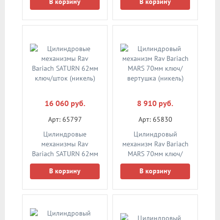
В корзину
В корзину
(никель)
16 060 руб.
8 910 руб.
Арт: 65797
Арт: 65830
Цилиндровые
Цилиндровый
механизмы Rav
механизм Rav Bariach
Bariach SATURN 62мм
MARS 70мм ключ/
ключ/шток (никель)
вертушка (никель)
В корзину
В корзину