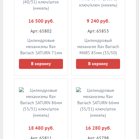
16 500 руб.
9 240 руб.
Арт: 65802
Арт: 65853
Цилиндровые
Цилиндровый
механизмы Rav
механизм Rav Bariach
Bariach SATURN 71мм
MARS 85мм (35/50)
(40/31) ключ/шток
ключ/ключ (никель)
В корзину
В корзину
(никель)
18 480 руб.
16 280 руб.
Арт: 65811
Арт: 65798