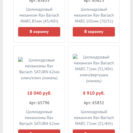
Арт: 65855
Арт: 65823
Цилиндровый
Цилиндровый
механизм Rav Bariach
механизм Rav Bariach
MARS 85мм (45/40т)
MARS 101мм (70/31)
ключ/вертушка
ключ/ключ (никель)
В корзину
В корзину
(никель)
18 040 руб.
8 910 руб.
Арт: 65796
Арт: 65832
Цилиндровые
Цилиндровый
механизмы Rav
механизм Rav Bariach
Bariach SATURN 62мм
MARS 71мм (31/40т)
ключ/ключ (никель)
ключ/вертушка