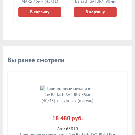
MARS 76мм (45/31)
Bariach SATURN 90мм
ключ/шток (никель)
(35/55) ключ/ключ
В корзину
В корзину
(никель)
Вы ранее смотрели
18 480 руб.
Арт: 65810
Цилиндровые механизмы Rav Bariach SATURN 85мм