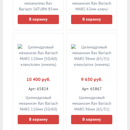
механизмы Rav
механизм Rav Bariach
Bariach SATURN 85мм
MARS 63мм ключ/
(35/50) ключ/ключ
ключ (никель)
В корзину
В корзину
(никель)
10 400 руб.
9 630 руб.
Арт: 65824
Арт: 65867
Цилиндровый
Цилиндровый
механизм Rav Bariach
механизм Rav Bariach
MARS 110мм (50/60)
MARS 96мм (65/31)
ключ/ключ (никель)
ключ/шток (никель)
В корзину
В корзину