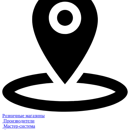
Розничные магазины
Производители
Мастер-система