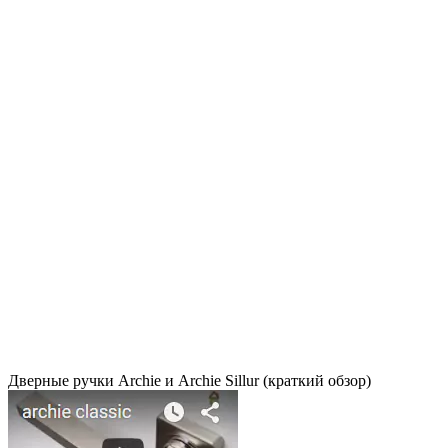
Дверные ручки Archie и Archie Sillur (краткий обзор)