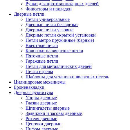
Ручки для противопожарных дверей
Фиксаторы и накладки
Дверные петли
Петли универсальные
Дверные петли без врезки
Дверные петли угловые
Дверные петли скрытой установки
Петли метро пружинные (барные)
Ввертные петли
Колпачки на ввертные петли
Пяточные петли
Гаражные петли
Петли для металлических дверей
Петли стрелы
Шаблоны для установки ввертных петель
Цилиндровые механизмы
Броненакладки
Дверная фурнитура
Упоры дверные
Глазки дверные
Шпингалеты дверные
Задвижки и засовы дверные
Ригеля дверные
Цепочки дверные
Цифры дверные