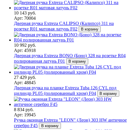
10 143 руб.
Арт: 70004
Дверная ручка Extreza CALIPSO (Калипсо) 311 на
розетке R01 матовая латунь F02
В корзину
10 992 руб.
Арт: 45918
Дверная ручка Extreza BONO (Боно) 328 на розетке R04
полированная латунь F01
В корзину
27 429 руб.
Арт: 48845
Дверная ручка на планке Extreza Tuba 126 CYL под
цилиндр PL05 (полированный хром) F04
В корзину
8 834 руб.
Арт: 19945
Ручка оконная Extreza "LEON" (Леон) 303 HW античное
серебро F45
В корзину