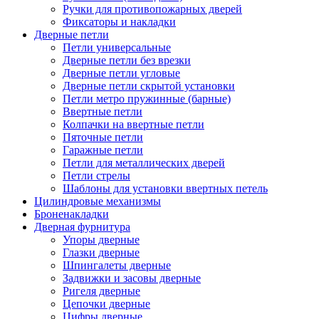
Ручки для противопожарных дверей
Фиксаторы и накладки
Дверные петли
Петли универсальные
Дверные петли без врезки
Дверные петли угловые
Дверные петли скрытой установки
Петли метро пружинные (барные)
Ввертные петли
Колпачки на ввертные петли
Пяточные петли
Гаражные петли
Петли для металлических дверей
Петли стрелы
Шаблоны для установки ввертных петель
Цилиндровые механизмы
Броненакладки
Дверная фурнитура
Упоры дверные
Глазки дверные
Шпингалеты дверные
Задвижки и засовы дверные
Ригеля дверные
Цепочки дверные
Цифры дверные