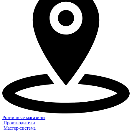
Розничные магазины
Производители
Мастер-система