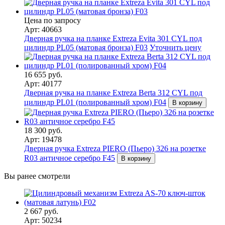
Цена по запросу
Арт: 40663
Дверная ручка на планке Extreza Evita 301 CYL под
цилиндр PL05 (матовая бронза) F03
Уточнить цену
16 655 руб.
Арт: 40177
Дверная ручка на планке Extreza Berta 312 CYL под
цилиндр PL01 (полированный хром) F04
В корзину
18 300 руб.
Арт: 19478
Дверная ручка Extreza PIERO (Пьеро) 326 на розетке
R03 античное серебро F45
В корзину
Вы ранее смотрели
2 667 руб.
Арт: 50234