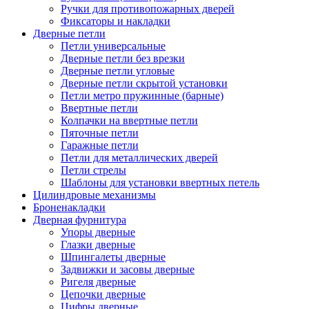
Ручки для противопожарных дверей
Фиксаторы и накладки
Дверные петли
Петли универсальные
Дверные петли без врезки
Дверные петли угловые
Дверные петли скрытой установки
Петли метро пружинные (барные)
Ввертные петли
Колпачки на ввертные петли
Пяточные петли
Гаражные петли
Петли для металлических дверей
Петли стрелы
Шаблоны для установки ввертных петель
Цилиндровые механизмы
Броненакладки
Дверная фурнитура
Упоры дверные
Глазки дверные
Шпингалеты дверные
Задвижки и засовы дверные
Ригеля дверные
Цепочки дверные
Цифры дверные