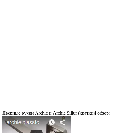
Дверные ручки Archie и Archie Sillur (краткий обзор)