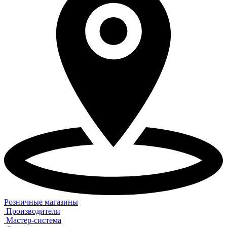
Розничные магазины
Производители
Мастер-система