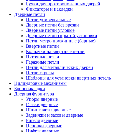
Ручки для противопожарных дверей
Фиксаторы и накладки
Дверные петли
Петли универсальные
Дверные петли без врезки
Дверные петли угловые
Дверные петли скрытой установки
Петли метро пружинные (барные)
Ввертные петли
Колпачки на ввертные петли
Пяточные петли
Гаражные петли
Петли для металлических дверей
Петли стрелы
Шаблоны для установки ввертных петель
Цилиндровые механизмы
Броненакладки
Дверная фурнитура
Упоры дверные
Глазки дверные
Шпингалеты дверные
Задвижки и засовы дверные
Ригеля дверные
Цепочки дверные
Цифры дверные