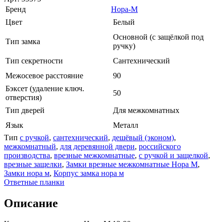
Бренд
Нора-М
Цвет
Белый
Основной (с защёлкой под
Тип замка
ручку)
Тип секретности
Сантехнический
Межосевое расстояние
90
Бэксет (удаление ключ.
50
отверстия)
Тип дверей
Для межкомнатных
Язык
Металл
Тип
с ручкой
,
сантехнический
,
дешёвый (эконом)
,
межкомнатный
,
для деревянной двери
,
российского
производства
,
врезные межкомнатные
,
с ручкой и защелкой
,
врезные защелки
,
Замки врезные межкомнатные Нора М
,
Замки нора м
,
Корпус замка нора м
Ответные планки
Описание