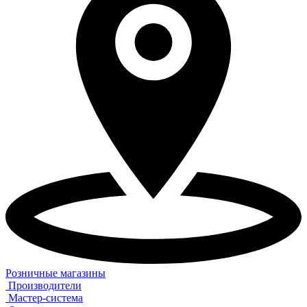
Розничные магазины
Производители
Мастер-система