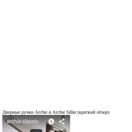
Дверные ручки Archie и Archie Sillur (краткий обзор)