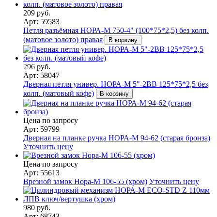
209 руб.
Арт: 59583
Петля разъёмная НОРА-М 750-4" (100*75*2,5) без колп.
(матовое золото) правая
В корзину
296 руб.
Арт: 58047
Дверная петля универ. НОРА-М 5"-2ВВ 125*75*2,5 без
колп. (матовый кофе)
В корзину
Цена по запросу
Арт: 59799
Дверная на планке ручка НОРА-М 94-62 (старая бронза)
Уточнить цену
Цена по запросу
Арт: 55613
Врезной замок Нора-М 106-55 (хром)
Уточнить цену
980 руб.
Арт: 68743