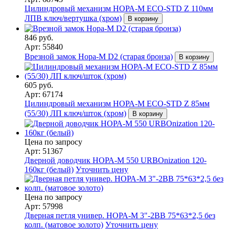
Цилиндровый механизм НОРА-М ЕСО-STD Z 110мм
ЛПВ ключ/вертушка (хром)
В корзину
846 руб.
Арт: 55840
Врезной замок Нора-М D2 (старая бронза)
В корзину
605 руб.
Арт: 67174
Цилиндровый механизм НОРА-М ЕСО-STD Z 85мм
(55/30) ЛП ключ/шток (хром)
В корзину
Цена по запросу
Арт: 51367
Дверной доводчик НОРА-M 550 URBOnization 120-
160кг (белый)
Уточнить цену
Цена по запросу
Арт: 57998
Дверная петля универ. НОРА-М 3"-2ВВ 75*63*2,5 без
колп. (матовое золото)
Уточнить цену