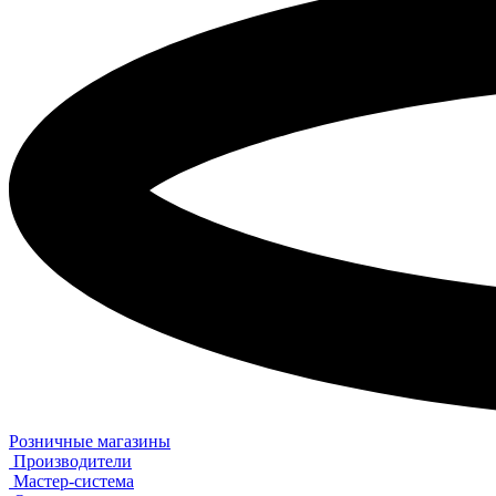
Розничные магазины
Производители
Мастер-система