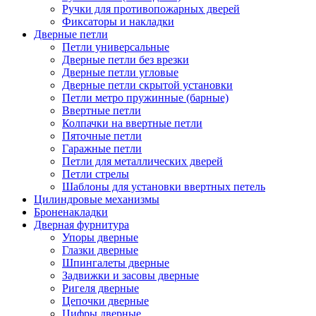
Ручки для противопожарных дверей
Фиксаторы и накладки
Дверные петли
Петли универсальные
Дверные петли без врезки
Дверные петли угловые
Дверные петли скрытой установки
Петли метро пружинные (барные)
Ввертные петли
Колпачки на ввертные петли
Пяточные петли
Гаражные петли
Петли для металлических дверей
Петли стрелы
Шаблоны для установки ввертных петель
Цилиндровые механизмы
Броненакладки
Дверная фурнитура
Упоры дверные
Глазки дверные
Шпингалеты дверные
Задвижки и засовы дверные
Ригеля дверные
Цепочки дверные
Цифры дверные