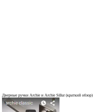
Дверные ручки Archie и Archie Sillur (краткий обзор)