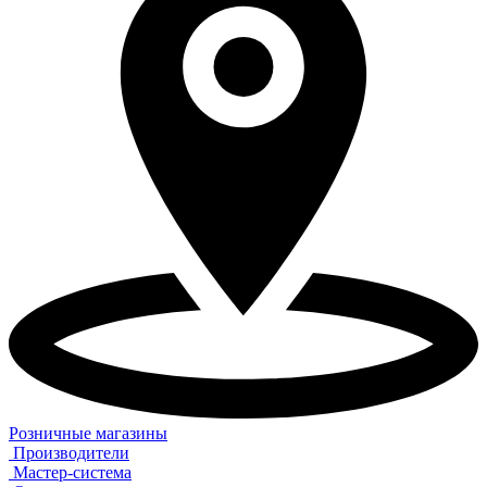
Розничные магазины
Производители
Мастер-система