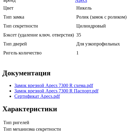
Бренд
Apecs
Цвет
Никель
Тип замка
Ролик (замок с роликом)
Тип секретности
Цилиндровый
Бэксет (удаление ключ. отверстия)
35
Тип дверей
Для узкопрофильных
Ригель количество
1
Документация
Замок врезной Apecs 7300 R схема.pdf
Замок врезной Apecs 7300 R Паспорт.pdf
Сертификат Apecs.pdf
Характеристики
Тип ригелей
Тип механизма секретности