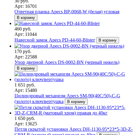
30 руб.
Арт: 16701
Ответная планка Apecs BP-0068-W (белая) угловая
В корзину
460 руб.
Арт: 11044
Навесной замок Apecs PD-44-60-Blister
В корзину
170 руб.
Арт: 22588
Упор дверной Apecs DS-0002-BN (черный никель)
В корзину
1 651 руб.
Арт: 15480
Цилиндровый механизм Apecs SM-90(40C/50)-C-G
(золото) ключ/вертушка
В корзину
1 650 руб.
Арт: 13625
Петля скрытой установки Apecs DH-1130-95*23*5-3D-Z-
CRM-R (матовый хром) правая до 40кг