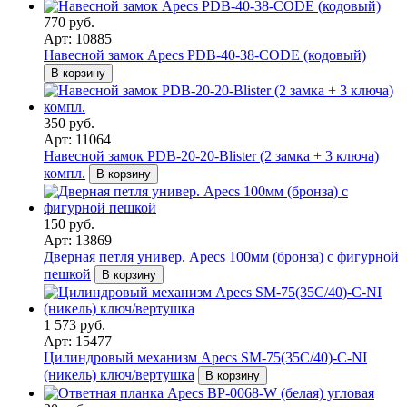
770 руб.
Арт: 10885
Навесной замок Apecs PDB-40-38-CODE (кодовый)
В корзину
350 руб.
Арт: 11064
Навесной замок PDB-20-20-Blister (2 замка + 3 ключа)
компл.
В корзину
150 руб.
Арт: 13869
Дверная петля универ. Apecs 100мм (бронза) с фигурной
пешкой
В корзину
1 573 руб.
Арт: 15477
Цилиндровый механизм Apecs SM-75(35C/40)-C-NI
(никель) ключ/вертушка
В корзину