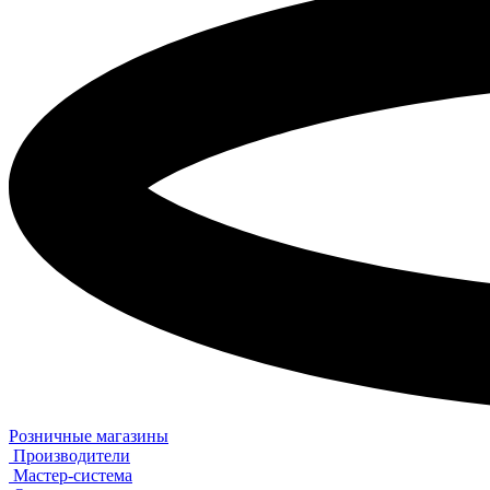
Розничные магазины
Производители
Мастер-система