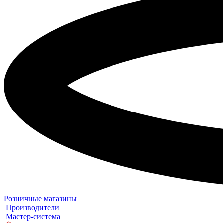
Розничные магазины
Производители
Мастер-система