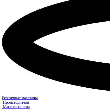
Розничные магазины
Производители
Мастер-система