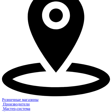
Розничные магазины
Производители
Мастер-система