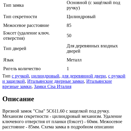
Основной (с защёлкой под
Тип замка
ручку)
Тип секретности
Цилиндровый
Межосевое расстояние
85
Бэксет (удаление ключ.
50
отверстия)
Для деревянных входных
Тип дверей
дверей
Язык
Металл
Ригель количество
1
Тип
с ручкой
,
цилиндровый
,
для деревянной двери
,
с ручкой
и защелкой
,
Итальянские дверные замки
,
Итальянские
врезные замки
,
Замки Cisa Италия
Описание
Врезной замок "Cisa" 5C611.60 с защелкой под ручку.
Механизм секретности - цилиндровый механизм. Удаление
ключевого отверстия от планки (бэксет) - 60мм. Межосевое
расстояние - 85мм. Схема замка в подробном описании