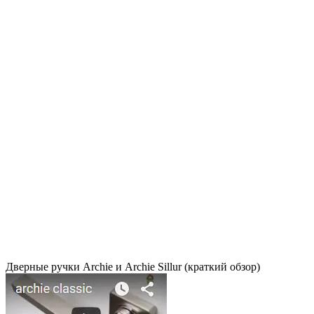
Дверные ручки Archie и Archie Sillur (краткий обзор)