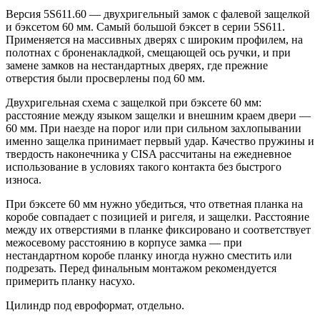
Версия 5S611.60 — двухригельный замок с фалевой защелкой
и бэксетом 60 мм. Самый большой бэксет в серии 5S611.
Применяется на массивных дверях с широким профилем, на
полотнах с броненакладкой, смещающей ось ручки, и при
замене замков на нестандартных дверях, где прежние
отверстия были просверлены под 60 мм.
Двухригельная схема с защелкой при бэксете 60 мм:
расстояние между языком защелки и внешним краем двери —
60 мм. При наезде на порог или при сильном захлопывании
именно защелка принимает первый удар. Качество пружины и
твердость наконечника у CISA рассчитаны на ежедневное
использование в условиях такого контакта без быстрого
износа.
При бэксете 60 мм нужно убедиться, что ответная планка на
коробе совпадает с позицией и ригеля, и защелки. Расстояние
между их отверстиями в планке фиксировано и соответствует
межосевому расстоянию в корпусе замка — при
нестандартном коробе планку иногда нужно сместить или
подрезать. Перед финальным монтажом рекомендуется
примерить планку насухо.
Цилиндр под евроформат, отдельно.