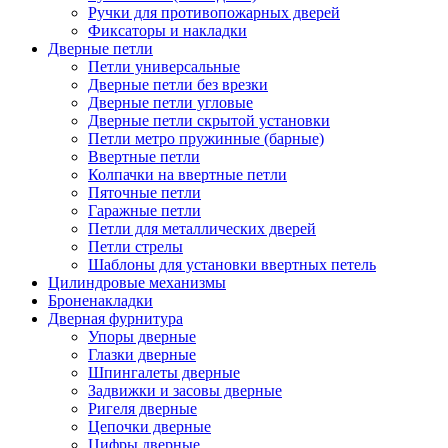
Ручки для противопожарных дверей
Фиксаторы и накладки
Дверные петли
Петли универсальные
Дверные петли без врезки
Дверные петли угловые
Дверные петли скрытой установки
Петли метро пружинные (барные)
Ввертные петли
Колпачки на ввертные петли
Пяточные петли
Гаражные петли
Петли для металлических дверей
Петли стрелы
Шаблоны для установки ввертных петель
Цилиндровые механизмы
Броненакладки
Дверная фурнитура
Упоры дверные
Глазки дверные
Шпингалеты дверные
Задвижки и засовы дверные
Ригеля дверные
Цепочки дверные
Цифры дверные