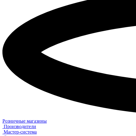
Розничные магазины
Производители
Мастер-система