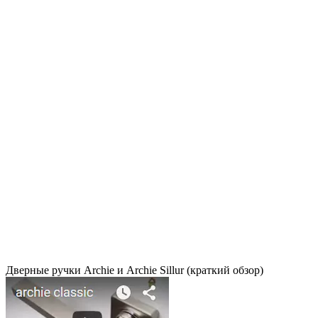
Дверные ручки Archie и Archie Sillur (краткий обзор)