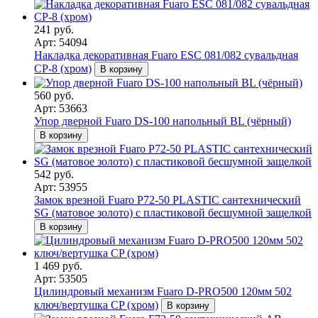
241 руб.
Арт: 54094
Накладка декоративная Fuaro ESC 081/082 сувальдная
CP-8 (хром)
В корзину
560 руб.
Арт: 53663
Упор дверной Fuaro DS-100 напольный BL (чёрный)
В корзину
542 руб.
Арт: 53955
Замок врезной Fuaro P72-50 PLASTIC сантехнический
SG (матовое золото) с пластиковой бесшумной защелкой
В корзину
1 469 руб.
Арт: 53505
Цилиндровый механизм Fuaro D-PRO500 120мм 502
ключ/вертушка CP (хром)
В корзину