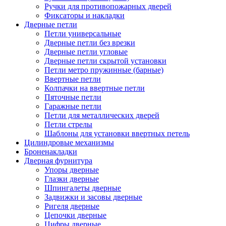
Ручки для противопожарных дверей
Фиксаторы и накладки
Дверные петли
Петли универсальные
Дверные петли без врезки
Дверные петли угловые
Дверные петли скрытой установки
Петли метро пружинные (барные)
Ввертные петли
Колпачки на ввертные петли
Пяточные петли
Гаражные петли
Петли для металлических дверей
Петли стрелы
Шаблоны для установки ввертных петель
Цилиндровые механизмы
Броненакладки
Дверная фурнитура
Упоры дверные
Глазки дверные
Шпингалеты дверные
Задвижки и засовы дверные
Ригеля дверные
Цепочки дверные
Цифры дверные