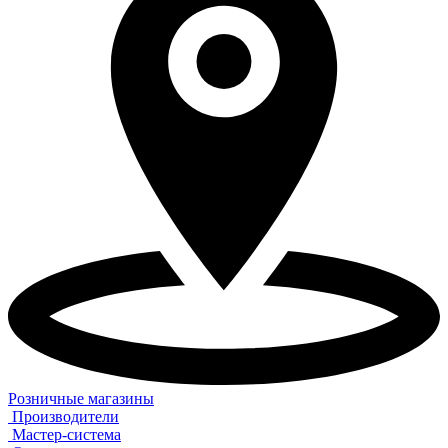
Розничные магазины
Производители
Мастер-система