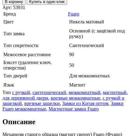
В корзину
Купить в один клик
Арт: 53931
Бренд
Fuaro
Цвет
Никель матовый
Основной (с защёлкой под
Тип замка
ручку)
Тип секретности
Сантехнический
Межосевое расстояние
90
Бэксет (удаление ключ.
50
отверстия)
Тип дверей
Для межкомнатных
Язык
Магнит
Тип
с ручкой
,
сантехнический
,
межкомнатный
,
магнитный
,
для деревянной двери
,
врезные межкомнатные
,
с ручкой и
защелкой
,
врезные защелки
,
Замки из Китая оптом
,
Замки
Fuaro межкомнатные
,
Магнитные замки Fuaro
Описание
Механизм старого образца (магнит сверху) Fuaro (Фуаро)