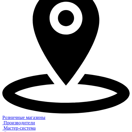
Розничные магазины
Производители
Мастер-система