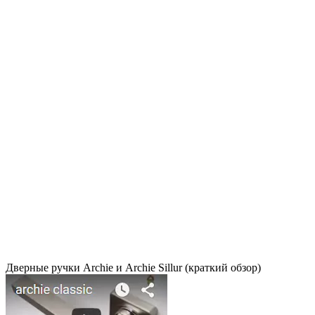
Дверные ручки Archie и Archie Sillur (краткий обзор)