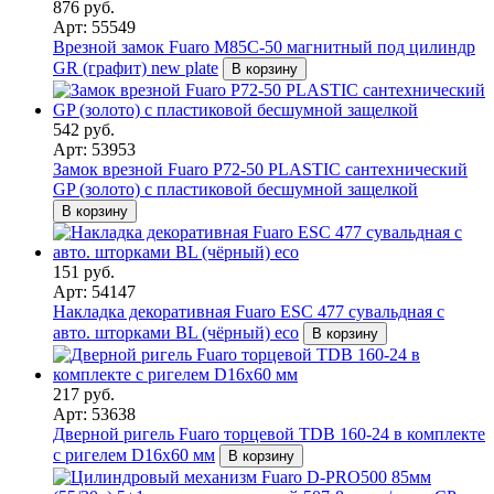
876 руб.
Арт: 55549
Врезной замок Fuaro M85C-50 магнитный под цилиндр
GR (графит) new plate
В корзину
542 руб.
Арт: 53953
Замок врезной Fuaro P72-50 PLASTIC сантехнический
GP (золото) с пластиковой бесшумной защелкой
В корзину
151 руб.
Арт: 54147
Накладка декоративная Fuaro ESC 477 сувальдная с
авто. шторками BL (чёрный) eco
В корзину
217 руб.
Арт: 53638
Дверной ригель Fuaro торцевой TDB 160-24 в комплекте
с ригелем D16x60 мм
В корзину