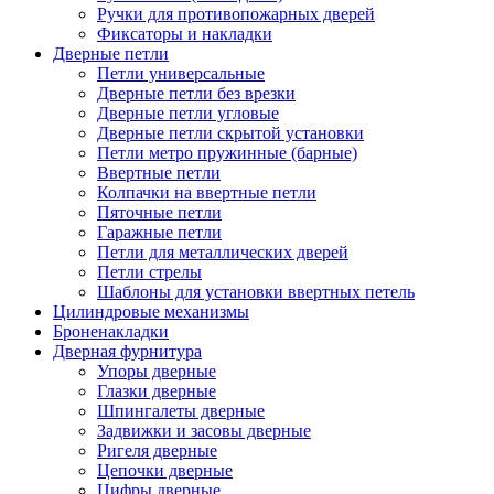
Ручки для противопожарных дверей
Фиксаторы и накладки
Дверные петли
Петли универсальные
Дверные петли без врезки
Дверные петли угловые
Дверные петли скрытой установки
Петли метро пружинные (барные)
Ввертные петли
Колпачки на ввертные петли
Пяточные петли
Гаражные петли
Петли для металлических дверей
Петли стрелы
Шаблоны для установки ввертных петель
Цилиндровые механизмы
Броненакладки
Дверная фурнитура
Упоры дверные
Глазки дверные
Шпингалеты дверные
Задвижки и засовы дверные
Ригеля дверные
Цепочки дверные
Цифры дверные