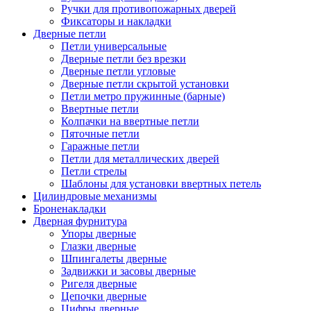
Ручки для противопожарных дверей
Фиксаторы и накладки
Дверные петли
Петли универсальные
Дверные петли без врезки
Дверные петли угловые
Дверные петли скрытой установки
Петли метро пружинные (барные)
Ввертные петли
Колпачки на ввертные петли
Пяточные петли
Гаражные петли
Петли для металлических дверей
Петли стрелы
Шаблоны для установки ввертных петель
Цилиндровые механизмы
Броненакладки
Дверная фурнитура
Упоры дверные
Глазки дверные
Шпингалеты дверные
Задвижки и засовы дверные
Ригеля дверные
Цепочки дверные
Цифры дверные