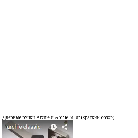
Дверные ручки Archie и Archie Sillur (краткий обзор)