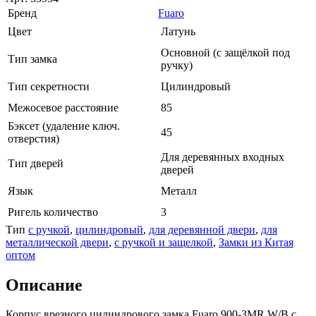
Бренд
Fuaro
Цвет
Латунь
Основной (с защёлкой под
Тип замка
ручку)
Тип секретности
Цилиндровый
Межосевое расстояние
85
Бэксет (удаление ключ.
45
отверстия)
Для деревянных входных
Тип дверей
дверей
Язык
Металл
Ригель количество
3
Тип
с ручкой
,
цилиндровый
,
для деревянной двери
,
для
металлической двери
,
с ручкой и защелкой
,
Замки из Китая
оптом
Описание
Корпус врезного цилиндрового замка Fuaro 900-3MR W/B с