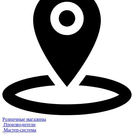
Розничные магазины
Производители
Мастер-система