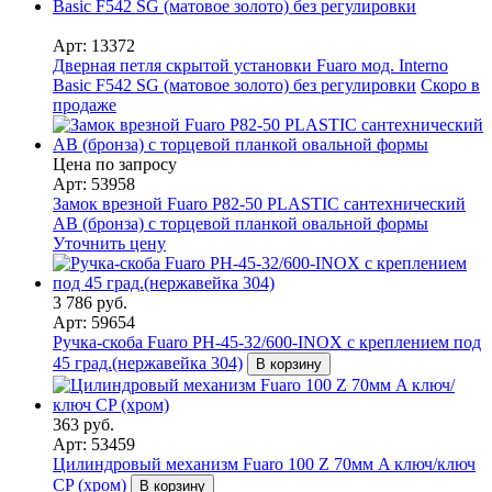
Арт: 13372
Дверная петля скрытой установки Fuaro мод. Interno
Basic F542 SG (матовое золото) без регулировки
Скоро в
продаже
Цена по запросу
Арт: 53958
Замок врезной Fuaro P82-50 PLASTIC сантехнический
AB (бронза) с торцевой планкой овальной формы
Уточнить цену
3 786 руб.
Арт: 59654
Ручка-скоба Fuaro PH-45-32/600-INOX с креплением под
45 град.(нержавейка 304)
В корзину
363 руб.
Арт: 53459
Цилиндровый механизм Fuaro 100 Z 70мм A ключ/ключ
CP (хром)
В корзину