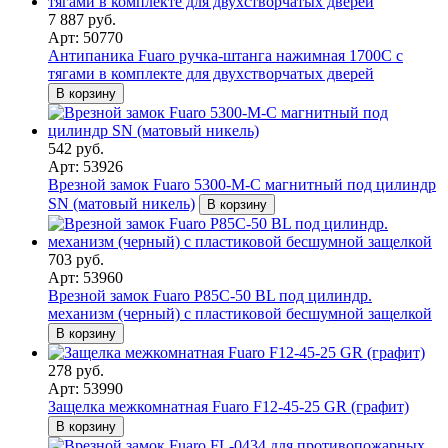
7 887 руб.
Арт: 50770
Антипаника Fuaro ручка-штанга нажимная 1700С с
тягами в комплекте для двухстворчатых дверей
В корзину
542 руб.
Арт: 53926
Врезной замок Fuaro 5300-M-C магнитный под цилиндр
SN (матовый никель)
В корзину
703 руб.
Арт: 53960
Врезной замок Fuaro P85C-50 BL под цилиндр.
механизм (черный) с пластиковой бесшумной защелкой
В корзину
278 руб.
Арт: 53990
Защелка межкомнатная Fuaro F12-45-25 GR (графит)
В корзину