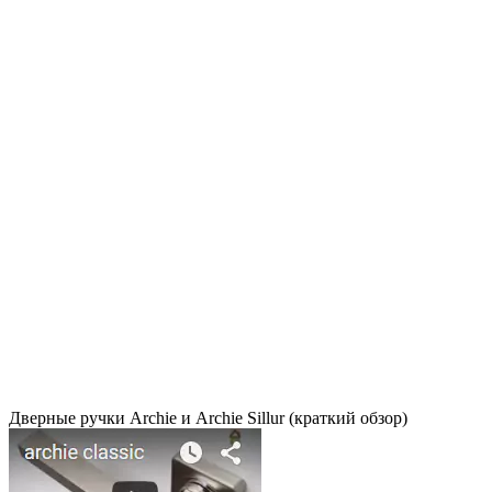
Дверные ручки Archie и Archie Sillur (краткий обзор)