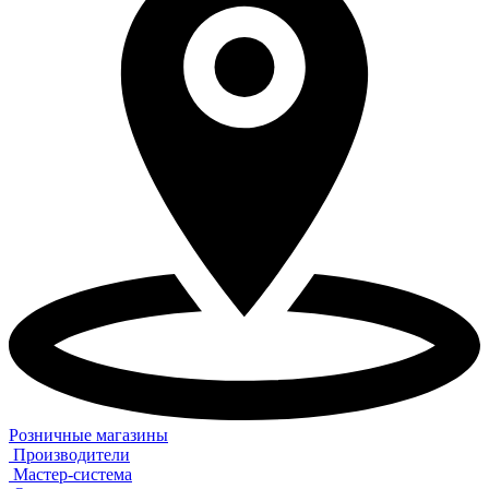
Розничные магазины
Производители
Мастер-система