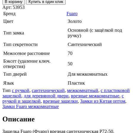
В корзину
Купить в один клик
Арт: 53953
Бренд
Fuaro
Цвет
Золото
Основной (с защёлкой под
Тип замка
ручку)
Тип секретности
Сантехнический
Межосевое расстояние
70
Бэксет (удаление ключ.
50
отверстия)
Тип дверей
Для межкомнатных
Язык
Пластик
Тип
с ручкой
,
сантехнический
,
межкомнатный
,
с пластиковой
защелкой
,
для деревянной двери
,
врезные межкомнатные
,
с
ручкой и защелкой
,
врезные защелки
,
Замки из Китая оптом
,
Замки Fuaro межкомнатные
Описание
Защелка Fuaro (Фуаро) врезная сантехническая P72-50.