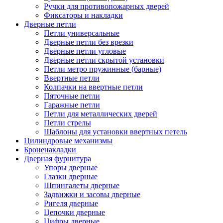
Ручки для противопожарных дверей
Фиксаторы и накладки
Дверные петли
Петли универсальные
Дверные петли без врезки
Дверные петли угловые
Дверные петли скрытой установки
Петли метро пружинные (барные)
Ввертные петли
Колпачки на ввертные петли
Пяточные петли
Гаражные петли
Петли для металлических дверей
Петли стрелы
Шаблоны для установки ввертных петель
Цилиндровые механизмы
Броненакладки
Дверная фурнитура
Упоры дверные
Глазки дверные
Шпингалеты дверные
Задвижки и засовы дверные
Ригеля дверные
Цепочки дверные
Цифры дверные