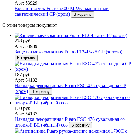
Арт: 53929
Врезной замок Fuaro 5300-M-WС магнитный
сантехнический CP (хром)
В корзину
С этим товаром покупают
278 руб.
Арт: 53989
Защелка межкомнатная Fuaro F12-45-25 GP (золото)
В корзину
187 руб.
Арт: 54132
Накладка декоративная Fuaro ESC 475 сувальдная СP
(хром)
В корзину
130 руб.
Арт: 54137
Накладка декоративная Fuaro ESC 476 сувальдная со
шторкой BL (чёрный) eco
В корзину