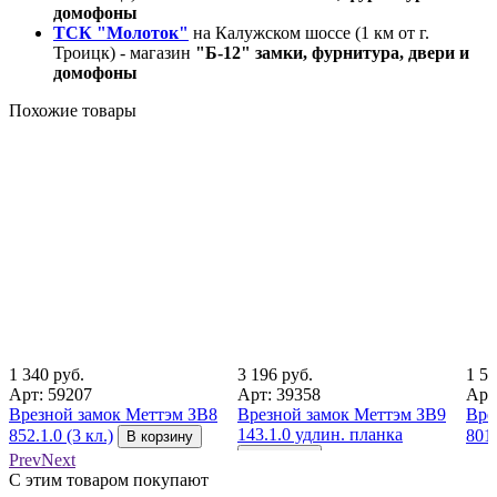
домофоны
ТСК "Молоток"
на Калужском шоссе (1 км от г.
Троицк) - магазин
"Б-12" замки, фурнитура, двери и
домофоны
Похожие товары
1 340 руб.
3 196 руб.
1 52
Арт: 59207
Арт: 39358
Арт
Врезной замок Меттэм ЗВ8
Врезной замок Меттэм ЗВ9
Вре
143.1.0 удлин. планка
852.1.0 (3 кл.)
801.
В корзину
В корзину
Prev
Next
С этим товаром покупают