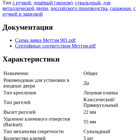
Тип
с ручкой
,
дешёвый (эконом)
,
сувальдный
,
для
металлической двери
,
российского производства
,
гаражные
,
с
ручкой и защелкой
Документация
Схема замка Меттэм 901.pdf
Сертификат соответствия Меттэм.pdf
Характеристики
Назначение
Общее
Рекомендован для установки в
Да
входные двери
Тип крепления
Лицевая планка
Классический/
Тип ригелей
Прямоугольный
Вылет ригелей
22 мм
Удаление ключевого отверстия
55 мм
(Backset)
Тип механизма секретности
Сувальдный
Количество ключей
5 шт