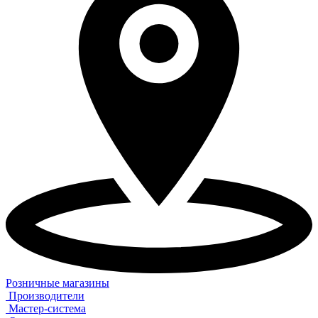
Розничные магазины
Производители
Мастер-система