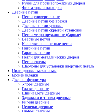
Ручки для противопожарных дверей
Фиксаторы и накладки
Дверные петли
Петли универсальные
Дверные петли без врезки
Дверные петли угловые
Дверные петли скрытой установки
Петли метро пружинные (барные)
Ввертные петли
Колпачки на ввертные петли
Пяточные петли
Гаражные петли
Петли для металлических дверей
Петли стрелы
Шаблоны для установки ввертных петель
Цилиндровые механизмы
Броненакладки
Дверная фурнитура
Упоры дверные
Глазки дверные
Шпингалеты дверные
Задвижки и засовы дверные
Ригеля дверные
Цепочки дверные
Цифры дверные