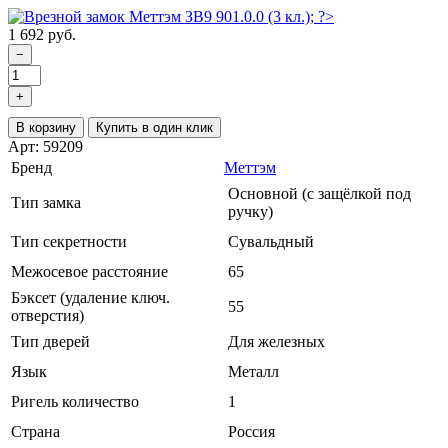
1 692 руб.
−
+
В корзину
Купить в один клик
Арт: 59209
Бренд
Меттэм
Основной (с защёлкой под
Тип замка
ручку)
Тип секретности
Сувальдный
Межосевое расстояние
65
Бэксет (удаление ключ.
55
отверстия)
Тип дверей
Для железных
Язык
Металл
Ригель количество
1
Страна
Россия