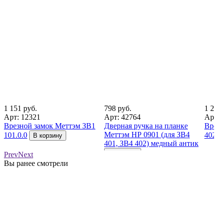
1 151 руб.
798 руб.
1 21
Арт: 12321
Арт: 42764
Арт
Врезной замок Меттэм ЗВ1
Дверная ручка на планке
Вре
Меттэм НР 0901 (для ЗВ4
101.0.0
402.
В корзину
401, ЗВ4 402) медный антик
В корзину
Prev
Next
Вы ранее смотрели