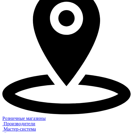
Розничные магазины
Производители
Мастер-система