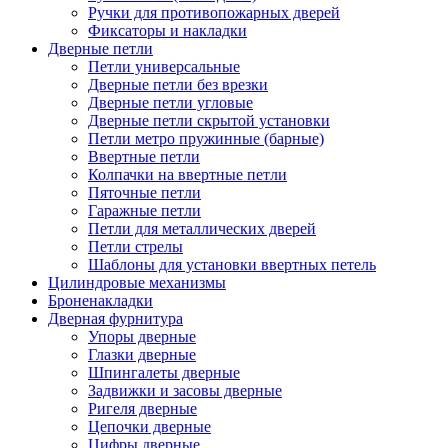
Ручки для противопожарных дверей
Фиксаторы и накладки
Дверные петли
Петли универсальные
Дверные петли без врезки
Дверные петли угловые
Дверные петли скрытой установки
Петли метро пружинные (барные)
Ввертные петли
Колпачки на ввертные петли
Пяточные петли
Гаражные петли
Петли для металлических дверей
Петли стрелы
Шаблоны для установки ввертных петель
Цилиндровые механизмы
Броненакладки
Дверная фурнитура
Упоры дверные
Глазки дверные
Шпингалеты дверные
Задвижки и засовы дверные
Ригеля дверные
Цепочки дверные
Цифры дверные