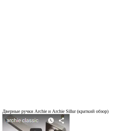
Дверные ручки Archie и Archie Sillur (краткий обзор)