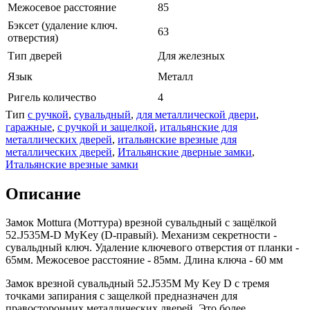
Межосевое расстояние
85
Бэксет (удаление ключ.
63
отверстия)
Тип дверей
Для железных
Язык
Металл
Ригель количество
4
Тип
с ручкой
,
сувальдный
,
для металлической двери
,
гаражные
,
с ручкой и защелкой
,
итальянские для
металлических дверей
,
итальянские врезные для
металлических дверей
,
Итальянские дверные замки
,
Итальянские врезные замки
Описание
Замок Mottura (Моттура) врезной сувальдный с защёлкой
52.J535M-D MyKey (D-правый). Механизм секретности -
сувальдный ключ. Удаление ключевого отверстия от планки -
65мм. Межосевое расстояние - 85мм. Длина ключа - 60 мм
Замок врезной сувальдный 52.J535M My Key D с тремя
точками запирания с защелкой предназначен для
правосторонних металлических дверей. Это более