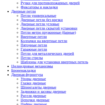
Ручки для противопожарных дверей
Фиксаторы и накладки
Дверные петли
Петли универсальные
Дверные петли без врезки
Дверные петли угловые
Дверные петли скрытой установки
Петли метро пружинные (барные)
Ввертные петли
Колпачки на ввертные петли
Пяточные петли
Гаражные петли
Петли для металлических дверей
Петли стрелы
Шаблоны для установки ввертных петель
Цилиндровые механизмы
Броненакладки
Дверная фурнитура
Упоры дверные
Глазки дверные
Шпингалеты дверные
Задвижки и засовы дверные
Ригеля дверные
Цепочки дверные
Цифры дверные