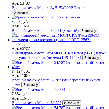
Арт: 53737
Врезной замок Mottura 84.515W800B Без планки
В корзину
8 448 руб.
Арт: 11651
Врезной замок Mottura-85.971 (S-левый)
В корзину
3 559 руб.
Арт: 65727
Цилиндровый механизм MOTTURA 87мм (56/31) ключ/
вертушка хвостовик (никель) DPC1P5631
В корзину
14 124 руб.
Арт: 11660
Врезной замок Mottura 54.787 (универсальный) ключ
40мм
В корзину
7 664 руб.
Арт: 11643
Врезной замок Mottura-52.783
В корзину