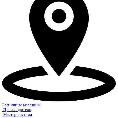
Розничные магазины
Производители
Мастер-система