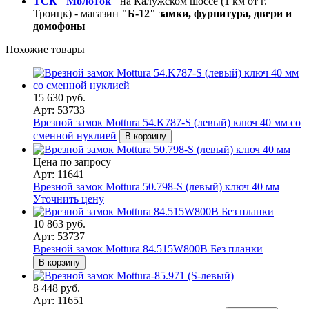
ТСК "Молоток"
на Калужском шоссе (1 км от г.
Троицк) - магазин
"Б-12" замки, фурнитура, двери и
домофоны
Похожие товары
15 630 руб.
Арт: 53733
Врезной замок Mottura 54.K787-S (левый) ключ 40 мм со
сменной нуклией
В корзину
Цена по запросу
Арт: 11641
Врезной замок Mottura 50.798-S (левый) ключ 40 мм
Уточнить цену
10 863 руб.
Арт: 53737
Врезной замок Mottura 84.515W800B Без планки
В корзину
8 448 руб.
Арт: 11651