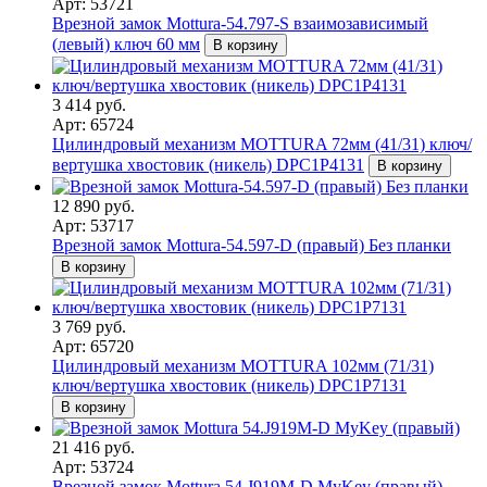
Арт: 53721
Врезной замок Mottura-54.797-S взаимозависимый
(левый) ключ 60 мм
В корзину
3 414 руб.
Арт: 65724
Цилиндровый механизм MOTTURA 72мм (41/31) ключ/
вертушка хвостовик (никель) DPC1P4131
В корзину
12 890 руб.
Арт: 53717
Врезной замок Mottura-54.597-D (правый) Без планки
В корзину
3 769 руб.
Арт: 65720
Цилиндровый механизм MOTTURA 102мм (71/31)
ключ/вертушка хвостовик (никель) DPC1P7131
В корзину
21 416 руб.
Арт: 53724
Врезной замок Mottura 54.J919M-D MyKey (правый)