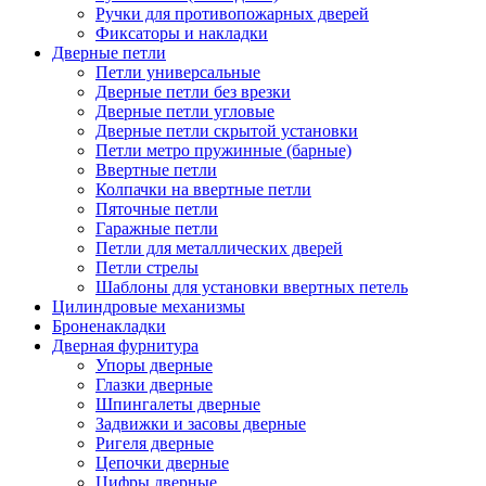
Ручки для противопожарных дверей
Фиксаторы и накладки
Дверные петли
Петли универсальные
Дверные петли без врезки
Дверные петли угловые
Дверные петли скрытой установки
Петли метро пружинные (барные)
Ввертные петли
Колпачки на ввертные петли
Пяточные петли
Гаражные петли
Петли для металлических дверей
Петли стрелы
Шаблоны для установки ввертных петель
Цилиндровые механизмы
Броненакладки
Дверная фурнитура
Упоры дверные
Глазки дверные
Шпингалеты дверные
Задвижки и засовы дверные
Ригеля дверные
Цепочки дверные
Цифры дверные