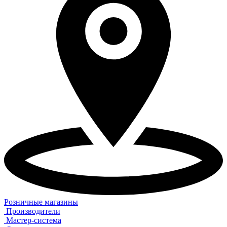
Розничные магазины
Производители
Мастер-система