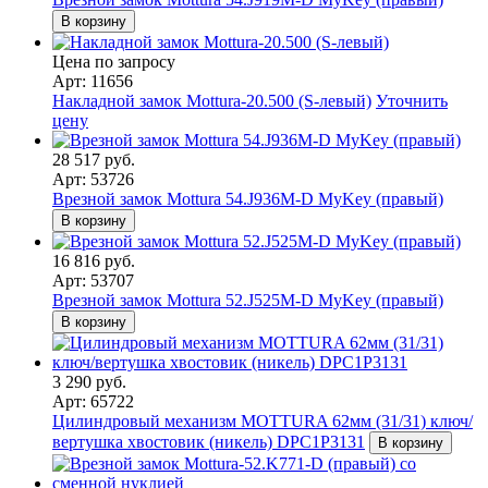
В корзину
Цена по запросу
Арт: 11656
Накладной замок Mottura-20.500 (S-левый)
Уточнить
цену
28 517 руб.
Арт: 53726
Врезной замок Mottura 54.J936M-D MyKey (правый)
В корзину
16 816 руб.
Арт: 53707
Врезной замок Mottura 52.J525M-D MyKey (правый)
В корзину
3 290 руб.
Арт: 65722
Цилиндровый механизм MOTTURA 62мм (31/31) ключ/
вертушка хвостовик (никель) DPC1P3131
В корзину