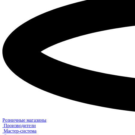
Розничные магазины
Производители
Мастер-система