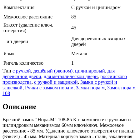
Комплектация
С ручкой и цилиндром
Межосевое расстояние
85
Бэксет (удаление ключ.
45
отверстия)
Для деревянных входных
Тип дверей
дверей
Язык
Металл
Ригель количество
1
Тип
с ручкой
,
дешёвый (эконом)
,
цилиндровый
,
для
деревянной двери
,
для металлической двери
,
российского
производства
,
с ручкой и защелкой
,
Замки с ручкой и
защелкой
,
Ручки с замком нора м
,
Замки нора м
,
Замок нора м
108
Описание
Врезной замок "Нора-М" 108-85 K в комплекте с ручками и
цилиндровым механизмом 60мм ключ/ключ. Межосевое
расстояние - 85 мм. Удаление ключевого отверстия от планки
(Бэксет) - 45 мм. Материал корпуса замка - сталь, закаленная