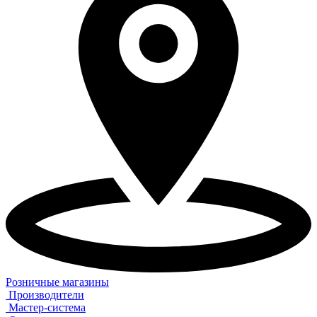
Розничные магазины
Производители
Мастер-система