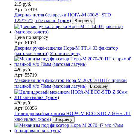
215 руб.
Арт: 57919
Дверная петля без врезки НОРА-М 800-5" STD
125*75*2,5 без колп. (хром)
В корзину
Цена по запросу
Арт: 61071
Дверная ручка-защелка Нора-М ТТ14 03 фиксатор
(матовое золото)
Уточнить цену
426 руб.
Арт: 55719
Механизм под фиксатор Нора-М 2070-70 ПП с прямой
планкой м/о 70мм (матовая латунь)
В корзину
470 руб.
Арт: 60056
Цилиндровый механизм НОРА-М ЕСО-STD Z 60мм ЛП
ключ/ключ (хром)
В корзину