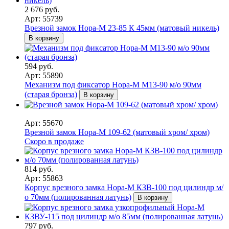
2 676 руб.
Арт: 55739
Врезной замок Нора-М 23-85 К 45мм (матовый никель)
В корзину
594 руб.
Арт: 55890
Механизм под фиксатор Нора-М М13-90 м/о 90мм
(старая бронза)
В корзину
Арт: 55670
Врезной замок Нора-М 109-62 (матовый хром/ хром)
Скоро в продаже
814 руб.
Арт: 55863
Корпус врезного замка Нора-М КЗВ-100 под цилиндр м/
о 70мм (полированная латунь)
В корзину
797 руб.