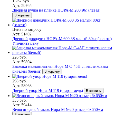
1 267 руб.
Арт: 59765
Дверная ручка на планке НОРА-М 200(96) (левая)
В корзину
Цена по запросу
Арт: 51402
Дверной доводчик НОРА-M 600 3S малый 80кг (золото)
Уточнить цену
226 руб.
Арт: 59894
Защелка межкомнатная Нора-М С-45П с пластиковым
ригелем (белый)
В корзину
298 руб.
Арт: 58968
Дверной упор Нора-М 119 (старая медь)
В корзину
335 руб.
Арт: 59414
Велосипедный замок Нора-М №20 размер 6х650мм
В корзину