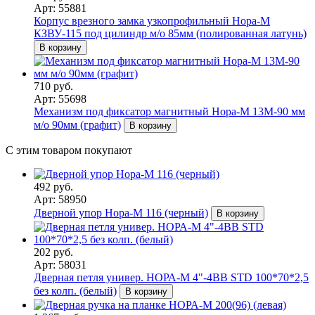
Арт: 55881
Корпус врезного замка узкопрофильный Нора-М
КЗВУ-115 под цилиндр м/о 85мм (полированная латунь)
В корзину
710 руб.
Арт: 55698
Механизм под фиксатор магнитный Нора-М 13М-90 мм
м/о 90мм (графит)
В корзину
С этим товаром покупают
492 руб.
Арт: 58950
Дверной упор Нора-М 116 (черный)
В корзину
202 руб.
Арт: 58031
Дверная петля универ. НОРА-М 4"-4ВВ STD 100*70*2,5
без колп. (белый)
В корзину