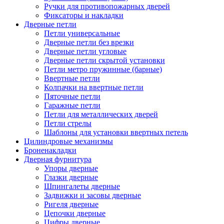
Ручки для противопожарных дверей
Фиксаторы и накладки
Дверные петли
Петли универсальные
Дверные петли без врезки
Дверные петли угловые
Дверные петли скрытой установки
Петли метро пружинные (барные)
Ввертные петли
Колпачки на ввертные петли
Пяточные петли
Гаражные петли
Петли для металлических дверей
Петли стрелы
Шаблоны для установки ввертных петель
Цилиндровые механизмы
Броненакладки
Дверная фурнитура
Упоры дверные
Глазки дверные
Шпингалеты дверные
Задвижки и засовы дверные
Ригеля дверные
Цепочки дверные
Цифры дверные