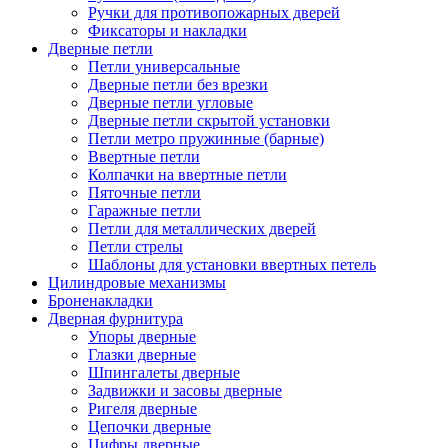
Ручки для противопожарных дверей
Фиксаторы и накладки
Дверные петли
Петли универсальные
Дверные петли без врезки
Дверные петли угловые
Дверные петли скрытой установки
Петли метро пружинные (барные)
Ввертные петли
Колпачки на ввертные петли
Пяточные петли
Гаражные петли
Петли для металлических дверей
Петли стрелы
Шаблоны для установки ввертных петель
Цилиндровые механизмы
Броненакладки
Дверная фурнитура
Упоры дверные
Глазки дверные
Шпингалеты дверные
Задвижки и засовы дверные
Ригеля дверные
Цепочки дверные
Цифры дверные