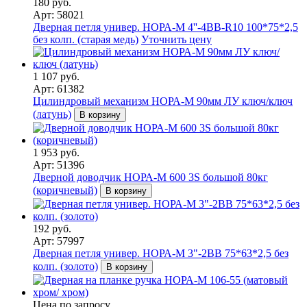
180 руб.
Арт: 58021
Дверная петля универ. НОРА-М 4''-4ВВ-R10 100*75*2,5
без колп. (старая медь)
Уточнить цену
1 107 руб.
Арт: 61382
Цилиндровый механизм НОРА-М 90мм ЛУ ключ/ключ
(латунь)
В корзину
1 953 руб.
Арт: 51396
Дверной доводчик НОРА-M 600 3S большой 80кг
(коричневый)
В корзину
192 руб.
Арт: 57997
Дверная петля универ. НОРА-М 3"-2ВВ 75*63*2,5 без
колп. (золото)
В корзину
Цена по запросу