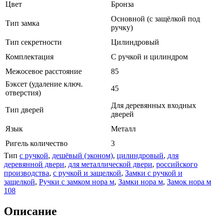
Цвет
Бронза
Основной (с защёлкой под
Тип замка
ручку)
Тип секретности
Цилиндровый
Комплектация
С ручкой и цилиндром
Межосевое расстояние
85
Бэксет (удаление ключ.
45
отверстия)
Для деревянных входных
Тип дверей
дверей
Язык
Металл
Ригель количество
3
Тип
с ручкой
,
дешёвый (эконом)
,
цилиндровый
,
для
деревянной двери
,
для металлической двери
,
российского
производства
,
с ручкой и защелкой
,
Замки с ручкой и
защелкой
,
Ручки с замком нора м
,
Замки нора м
,
Замок нора м
108
Описание