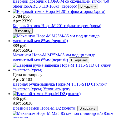
Дверной доводчик НОРА-M со скользящей тягой 450
Slider ISPARUS 110-160кг (серебро)
В корзину
6 784 руб.
Арт: 23390
Кодовый замок Нора-М 201 c фиксатором (хром)
В корзину
889 руб.
Арт: 55902
Механизм Нора-М М25М-85 мм под цилиндр
магнитный м/о 85мм (черный)
В корзину
Цена по запросу
Арт: 61103
Дверная ручка-защелка Нора-М ТТ15-STD 01 ключ/
фиксатор (хром)
Уточнить цену
846 руб.
Арт: 55836
Врезной замок Нора-М D2 (золото)
В корзину