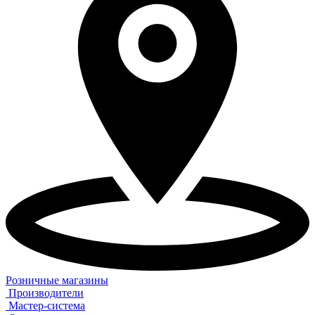
Розничные магазины
Производители
Мастер-система