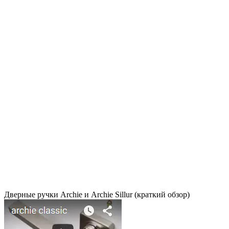
Дверные ручки Archie и Archie Sillur (краткий обзор)