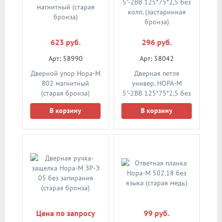
623 руб.
296 руб.
Арт: 58990
Арт: 58042
Дверной упор Нора-М
Дверная петля
802 магнитный
универ. НОРА-М
(старая бронза)
5"-2ВВ 125*75*2,5 без
колп. (застаринная
В корзину
В корзину
бронза)
Цена по запросу
99 руб.