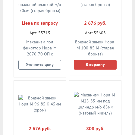
Цена по запросу
2 676 руб.
Арт: 55715
Арт: 55608
Механизм под
Врезной замок Нора-
фиксатор Нора-М
М 100-85 М (старая
2070-70 ОП с
бронза)
овальной планкой м/о
Уточнить цену
В корзину
70мм (старая бронза)
2 676 руб.
808 руб.