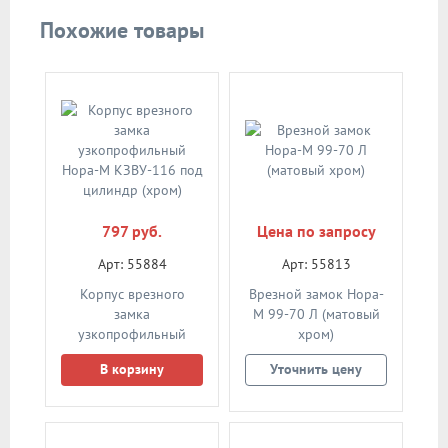
Похожие товары
797 руб.
Цена по запросу
Арт: 55884
Арт: 55813
Корпус врезного
Врезной замок Нора-
замка
М 99-70 Л (матовый
узкопрофильный
хром)
Нора-М КЗВУ-116 под
В корзину
Уточнить цену
цилиндр (хром)