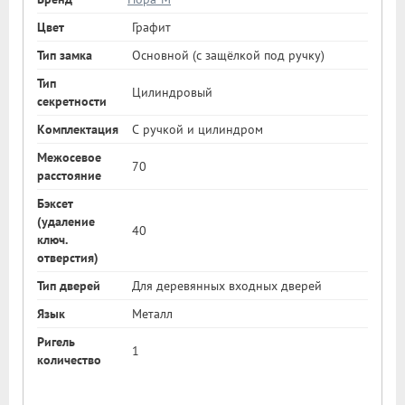
Цвет
Графит
Тип замка
Основной (с защёлкой под ручку)
Тип
Цилиндровый
секретности
Комплектация
С ручкой и цилиндром
Межосевое
70
расстояние
Бэксет
(удаление
40
ключ.
отверстия)
Тип дверей
Для деревянных входных дверей
Язык
Металл
Ригель
1
количество