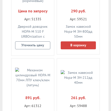
Цена по запросу
290 руб.
Арт: 51335
Арт: 59521
Дверной доводчик
Замок навесной
НОРА-M 510 F
Нора-М ЗН-800дд
URBOnization с
50мм
фиксацией 15-60кг
Уточнить цену
В корзину
(коричневый)
891 руб.
261 руб.
Арт: 61312
Арт: 59488