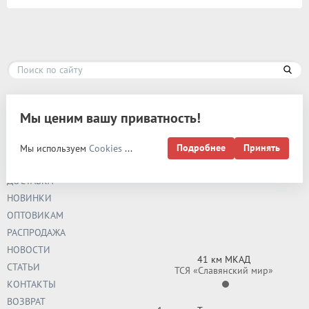
Карта сайта
Мы ценим вашу приватность!
РАЗРАБОТКА И
ПРОДВИЖЕНИЕ -
Подробнее
Принять
Мы используем
Cookies
...
ЭВРИКА
О КОМПАНИИ
НАШИ РОЗНИЧНЫЕ МАГАЗИНЫ:
ДОСТАВКА
НОВИНКИ
ОПТОВИКАМ
РАСПРОДАЖА
НОВОСТИ
41 км МКАД
СТАТЬИ
ТСЯ «Славянский мир»
КОНТАКТЫ
ВОЗВРАТ