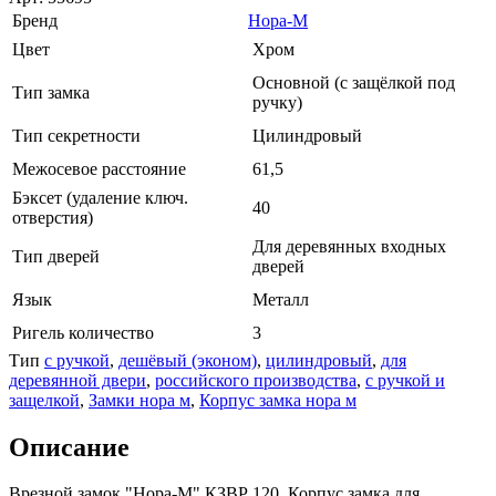
Бренд
Нора-М
Цвет
Хром
Основной (с защёлкой под
Тип замка
ручку)
Тип секретности
Цилиндровый
Межосевое расстояние
61,5
Бэксет (удаление ключ.
40
отверстия)
Для деревянных входных
Тип дверей
дверей
Язык
Металл
Ригель количество
3
Тип
с ручкой
,
дешёвый (эконом)
,
цилиндровый
,
для
деревянной двери
,
российского производства
,
с ручкой и
защелкой
,
Замки нора м
,
Корпус замка нора м
Описание
Врезной замок "Нора-М" КЗВР 120. Корпус замка для