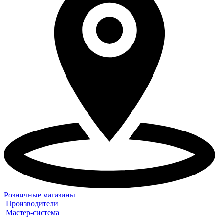
Розничные магазины
Производители
Мастер-система