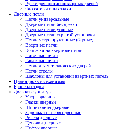
Ручки для противопожарных дверей
Фиксаторы и накладки
Дверные петли
Петли универсальные
Дверные петли без врезки
Дверные петли угловые
Дверные петли скрытой установки
Петли метро пружинные (барные)
Ввертные петли
Колпачки на ввертные петли
Пяточные петли
Гаражные петли
Петли для металлических дверей
Петли стрелы
Шаблоны для установки ввертных петель
Цилиндровые механизмы
Броненакладки
Дверная фурнитура
Упоры дверные
Глазки дверные
Шпингалеты дверные
Задвижки и засовы дверные
Ригеля дверные
Цепочки дверные
Цифры дверные