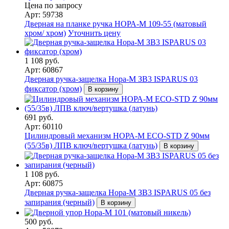
Цена по запросу
Арт: 59738
Дверная на планке ручка НОРА-М 109-55 (матовый
хром/ хром)
Уточнить цену
1 108 руб.
Арт: 60867
Дверная ручка-защелка Нора-М ЗВ3 ISPARUS 03
фиксатор (хром)
В корзину
691 руб.
Арт: 60110
Цилиндровый механизм НОРА-М ЕСО-STD Z 90мм
(55/35в) ЛПВ ключ/вертушка (латунь)
В корзину
1 108 руб.
Арт: 60875
Дверная ручка-защелка Нора-М ЗВ3 ISPARUS 05 без
запирания (черный)
В корзину
500 руб.