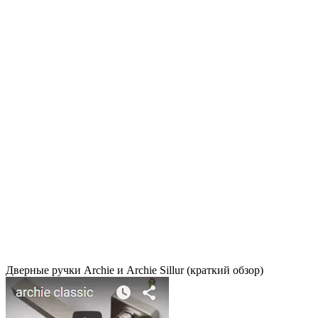
Дверные ручки Archie и Archie Sillur (краткий обзор)