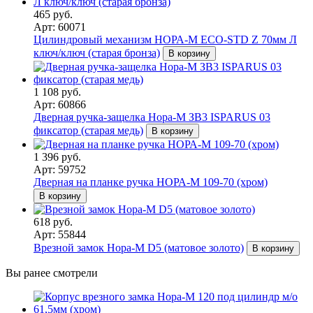
465 руб.
Арт: 60071
Цилиндровый механизм НОРА-М ЕСО-STD Z 70мм Л
ключ/ключ (старая бронза)
В корзину
1 108 руб.
Арт: 60866
Дверная ручка-защелка Нора-М ЗВ3 ISPARUS 03
фиксатор (старая медь)
В корзину
1 396 руб.
Арт: 59752
Дверная на планке ручка НОРА-М 109-70 (хром)
В корзину
618 руб.
Арт: 55844
Врезной замок Нора-М D5 (матовое золото)
В корзину
Вы ранее смотрели